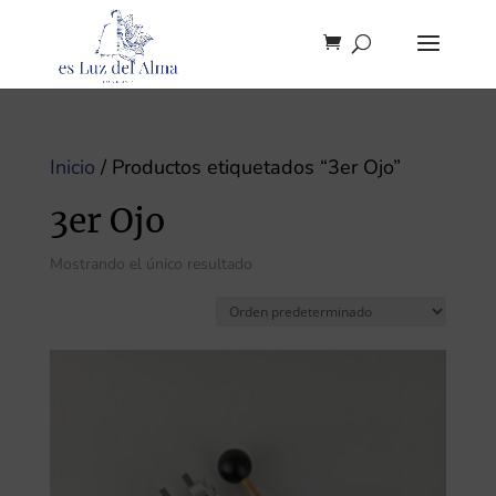
Inicio
/ Productos etiquetados “3er Ojo”
3er Ojo
Mostrando el único resultado