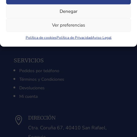
Sobre Nosotros
Denegar
Aviso Legal
Política de Privacidad
Ver preferencias
Política de Cookies
Política de cookies
Política de Privacidad
Aviso Legal
SERVICIOS
Pedidos por teléfono
Términos y Condiciones
Devoluciones
Mi cuenta
DIRECCIÓN

Ctra. Coruña 67, 40410 San Rafael,
Segovia