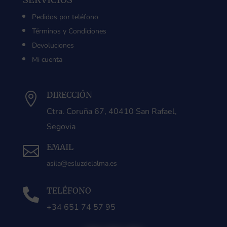
Pedidos por teléfono
Términos y Condiciones
Devoluciones
Mi cuenta
DIRECCIÓN

Ctra. Coruña 67, 40410 San Rafael,
Segovia
EMAIL

asila@esluzdelalma.es
TELÉFONO

+34 651 74 57 95