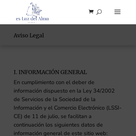
Aviso Legal
I. INFORMACIÓN GENERAL
En cumplimiento con el deber de
información dispuesto en la Ley 34/2002
de Servicios de la Sociedad de la
Información y el Comercio Electrónico (LSSI-
CE) de 11 de julio, se facilitan a
continuación los siguientes datos de
información general de este sitio web: