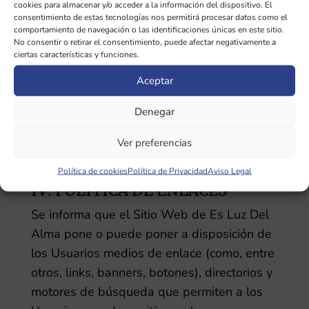
cookies para almacenar y/o acceder a la información del dispositivo. El
consentimiento de estas tecnologías nos permitirá procesar datos como el
Es Luz Del Alma
tampoco se hace
comportamiento de navegación o las identificaciones únicas en este sitio.
No consentir o retirar el consentimiento, puede afectar negativamente a
responsable de los daños que pudiesen
ciertas características y funciones.
ocasionarse a los usuarios por un uso
Aceptar
inadecuado de este Sitio Web. En
particular, no se hace responsable en modo
Denegar
alguno de las caídas, interrupciones, falta o
defecto de las telecomunicaciones que
Ver preferencias
pudieran ocurrir.
Política de cookies
Política de Privacidad
Aviso Legal
IV. POLÍTICA DE ENLACES
Se informa que el Sitio Web de
Es Luz Del
Alma
pone o puede poner a disposición de
los Usuarios medios de enlace (como, entre
otros, links, banners, botones), directorios y
motores de búsqueda que permiten a los