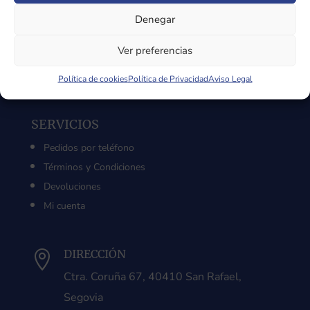
Sobre Nosotros
Denegar
Aviso Legal
Política de Privacidad
Ver preferencias
Política de Cookies
Política de cookies
Política de Privacidad
Aviso Legal
SERVICIOS
Pedidos por teléfono
Términos y Condiciones
Devoluciones
Mi cuenta
DIRECCIÓN

Ctra. Coruña 67, 40410 San Rafael,
Segovia