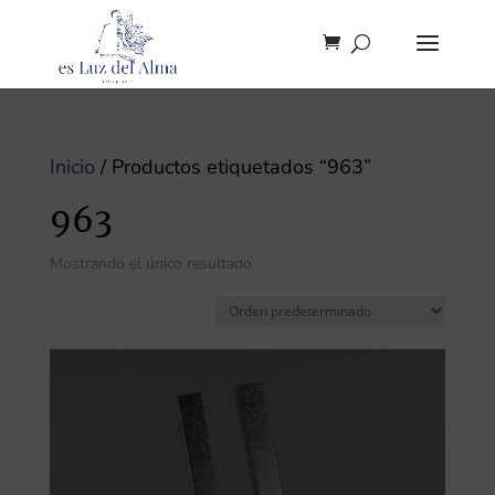
Inicio
/ Productos etiquetados “963”
963
Mostrando el único resultado