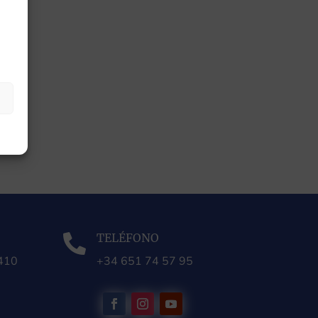
TELÉFONO

0410
+34 651 74 57 95