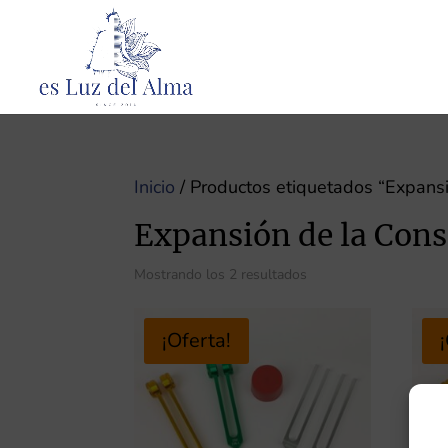
Inicio
/ Productos etiquetados “Expansi
Expansión de la Cons
Mostrando los 2 resultados
¡Oferta!