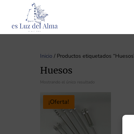
Inicio
/ Productos etiquetados “Huesos
Huesos
Mostrando el único resultado
¡Oferta!