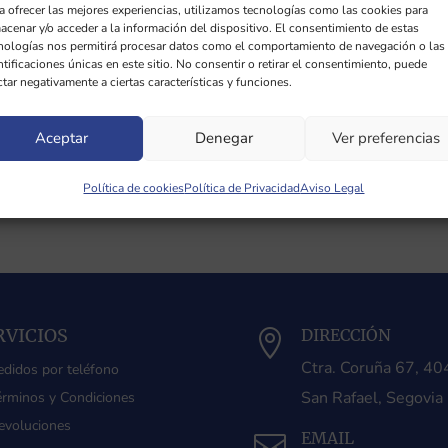
a ofrecer las mejores experiencias, utilizamos tecnologías como las cookies para
acenar y/o acceder a la información del dispositivo. El consentimiento de estas
nologías nos permitirá procesar datos como el comportamiento de navegación o las
ntificaciones únicas en este sitio. No consentir o retirar el consentimiento, puede
ctar negativamente a ciertas características y funciones.
Aceptar
Denegar
Ver preferencias
Política de cookies
Política de Privacidad
Aviso Legal
RVICIOS
DIRECCIÓN

Ctra. Coruña 67, 4
edidos por teléfono
San Rafael, Segovia
érminos y Condiciones
evoluciones
EMAIL
