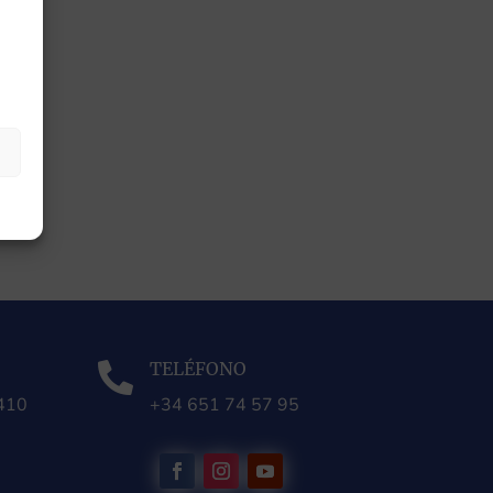
TELÉFONO

0410
+34 651 74 57 95