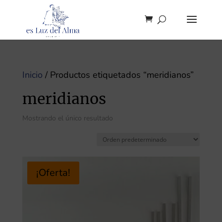
Inicio
/ Productos etiquetados “meridianos”
meridianos
Mostrando el único resultado
¡Oferta!