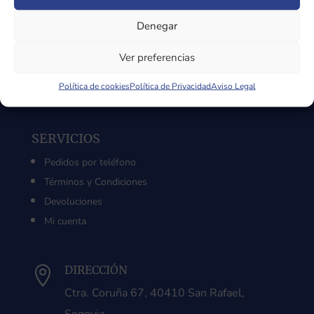
Sobre Nosotros
Denegar
Aviso Legal
Política de Privacidad
Ver preferencias
Política de Cookies
Política de cookies
Política de Privacidad
Aviso Legal
SERVICIOS
Pedidos por teléfono
Términos y Condiciones
Devoluciones
Mi cuenta
DIRECCIÓN

Ctra. Coruña 67, 40410 San Rafael,
Segovia