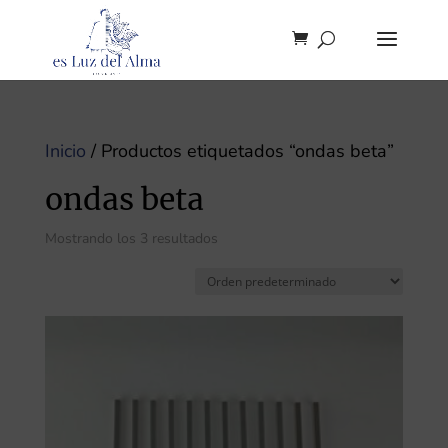
Inicio
/ Productos etiquetados “ondas beta”
ondas beta
Mostrando los 3 resultados