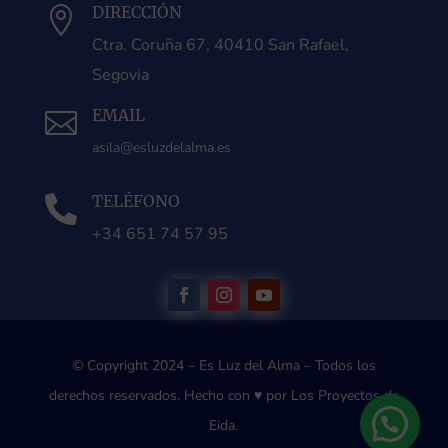
DIRECCIÓN

Ctra. Coruña 67, 40410 San Rafael,
Segovia
EMAIL

asila@esluzdelalma.es
TELÉFONO

+34 651 74 57 95
© Copyright 2024 – Es Luz del Alma – Todos los
derechos reservados.
Hecho con ♥ por Los Proyectos de
Eida.