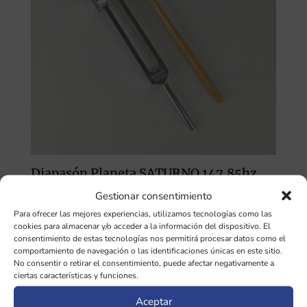
Diapasón Planeta SATURNO 147.85hz
CON pesas
Gestionar consentimiento
42,00
€
Para ofrecer las mejores experiencias, utilizamos tecnologías como las
cookies para almacenar y/o acceder a la información del dispositivo. El
consentimiento de estas tecnologías nos permitirá procesar datos como el
comportamiento de navegación o las identificaciones únicas en este sitio.
No consentir o retirar el consentimiento, puede afectar negativamente a
ciertas características y funciones.
SOBRE LA TIENDA
Aceptar