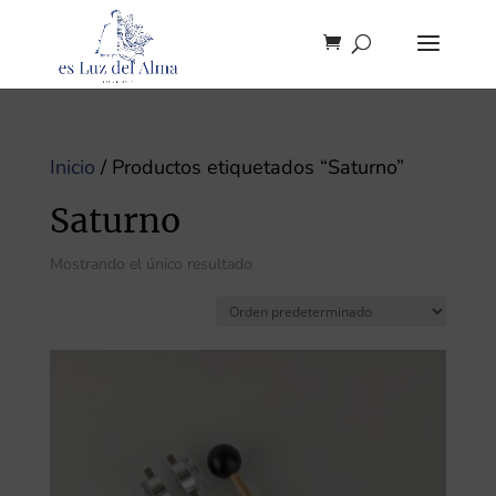
Inicio
/ Productos etiquetados “Saturno”
Saturno
Mostrando el único resultado