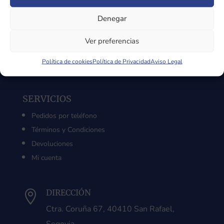
Sobre Nosotros
Denegar
Aviso Legal
Política de Privacidad
Ver preferencias
Política de Cookies
Política de cookies
Política de Privacidad
Aviso Legal
SERVICIOS
Pedidos por teléfono
Términos y Condiciones
Devoluciones
Mi cuenta
DIRECCIÓN

Ctra. Coruña 67, 40410 San Rafael,
Segovia