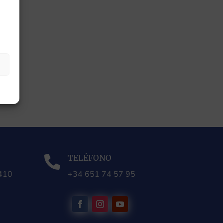
TELÉFONO

0410
+34 651 74 57 95