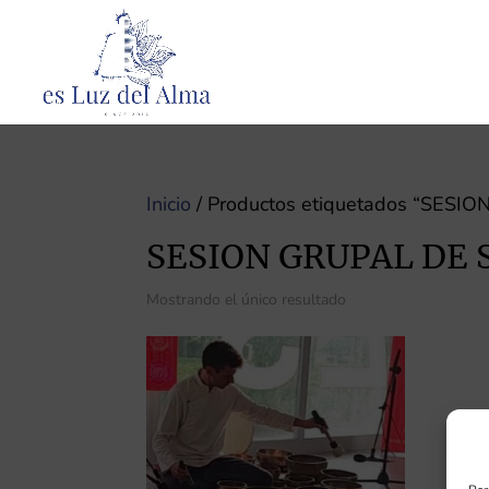
Inicio
/ Productos etiquetados “SES
SESION GRUPAL DE
Mostrando el único resultado