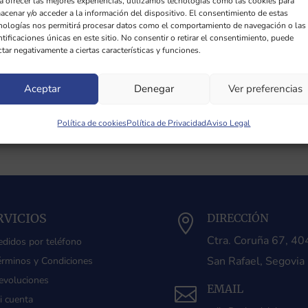
a ofrecer las mejores experiencias, utilizamos tecnologías como las cookies para
acenar y/o acceder a la información del dispositivo. El consentimiento de estas
nologías nos permitirá procesar datos como el comportamiento de navegación o las
ntificaciones únicas en este sitio. No consentir o retirar el consentimiento, puede
ctar negativamente a ciertas características y funciones.
Aceptar
Denegar
Ver preferencias
Política de cookies
Política de Privacidad
Aviso Legal
RVICIOS
DIRECCIÓN

Ctra. Coruña 67, 4
edidos por teléfono
San Rafael, Segovia
érminos y Condiciones
evoluciones
EMAIL

i cuenta