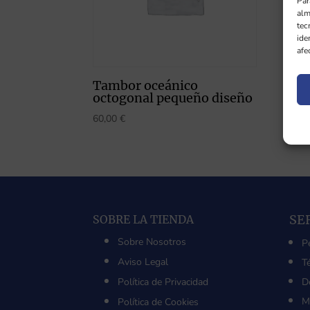
Par
alm
tec
ide
afe
Tambor oceánico
octogonal pequeño diseño
60,00
€
SE
SOBRE LA TIENDA
Sobre Nosotros
P
Aviso Legal
T
Política de Privacidad
D
M
Política de Cookies