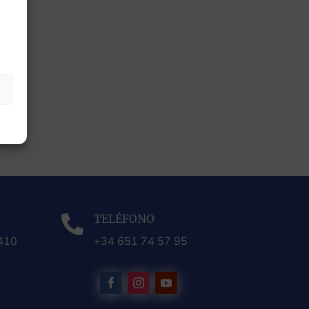
TELÉFONO

0410
+34 651 74 57 95