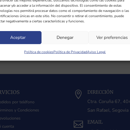
a ofrecer las mejores experiencias, utilizamos tecnologías como las cookies para
acenar y/o acceder a la información del dispositivo. El consentimiento de estas
nologías nos permitirá procesar datos como el comportamiento de navegación o las
ntificaciones únicas en este sitio. No consentir o retirar el consentimiento, puede
ctar negativamente a ciertas características y funciones.
Aceptar
Denegar
Ver preferencias
Política de cookies
Política de Privacidad
Aviso Legal
RVICIOS
DIRECCIÓN

Ctra. Coruña 67, 4
edidos por teléfono
San Rafael, Segovia
érminos y Condiciones
evoluciones
EMAIL

i cuenta