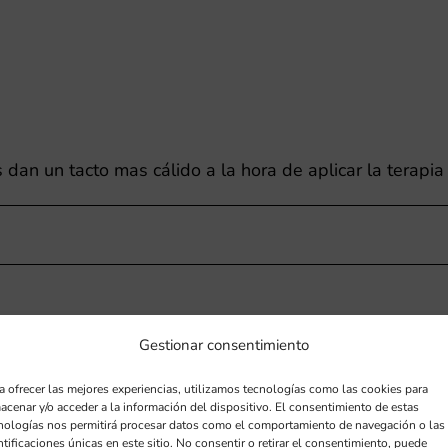
an un tacto mas cálido a la hora de aplicar la terapia
Gestionar consentimiento
a ofrecer las mejores experiencias, utilizamos tecnologías como las cookies para
acenar y/o acceder a la información del dispositivo. El consentimiento de estas
nologías nos permitirá procesar datos como el comportamiento de navegación o las
ntificaciones únicas en este sitio. No consentir o retirar el consentimiento, puede