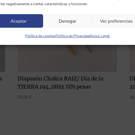
ctar negativamente a ciertas características y funciones.
Aceptar
Denegar
Ver preferencias
Política de cookies
Política de Privacidad
Aviso Legal
a
Diapasón Chakra RAIZ/ Día de la
D
TIERRA 194,18Hz SIN pesas
2
35,00
€
35