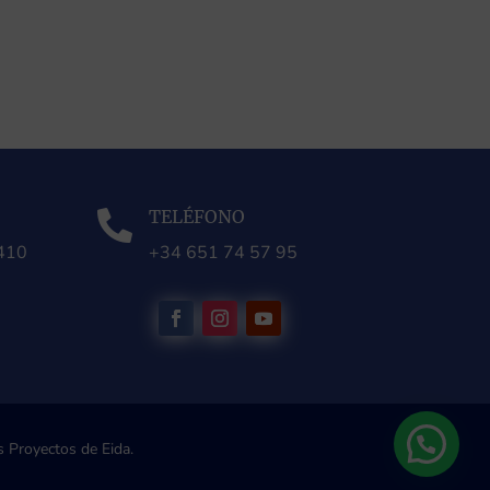
TELÉFONO

0410
+34 651 74 57 95
 Proyectos de Eida.