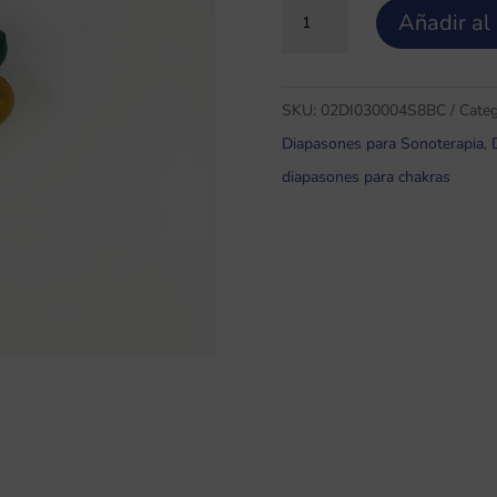
7
Añadir al 
Bolas
de
colores
SKU:
02DI030004S8BC
Categ
para
Diapasones para Sonoterapia
,
diapasones
diapasones para chakras
cantidad