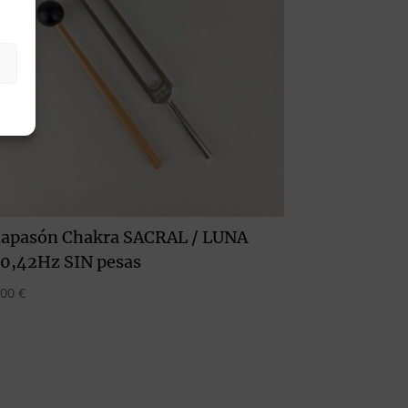
iapasón Chakra SACRAL / LUNA
10,42Hz SIN pesas
,00
€