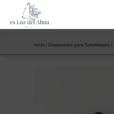
Inicio
/
Diapasones para Sonoterapia
/