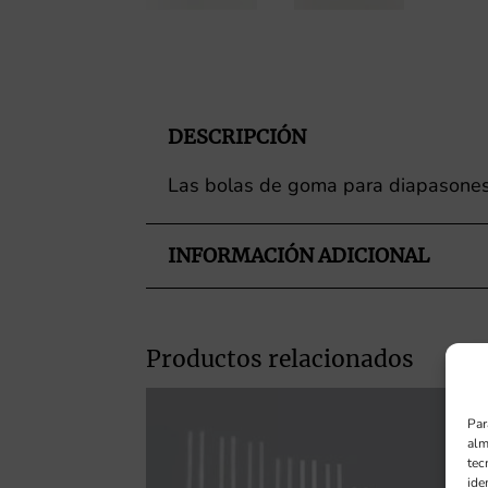
DESCRIPCIÓN
Las bolas de goma para diapasones d
INFORMACIÓN ADICIONAL
Productos relacionados
Par
alm
tec
ide