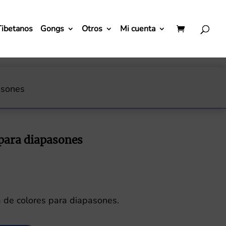
Tibetanos
Gongs
Otros
Mi cuenta
asones
 para diapasones
 de colores para diapasones.