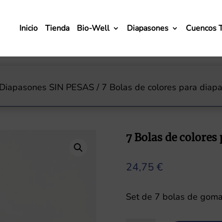
Inicio
Tienda
Bio-Well
Diapasones
Cuencos 
Diapasones SIN PESAS
/ 7 Bolas de colores para diap
7 Bolas de colores
24,75
€
Set de 7 bolas de goma