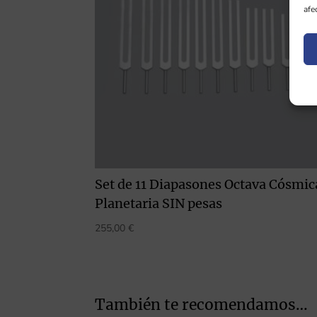
afe
Set de 11 Diapasones Octava Cósmic
Planetaria SIN pesas
255,00
€
También te recomendamos…