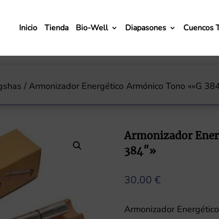
Inicio
Tienda
Bio-Well
Diapasones
Cuencos 
gshas
/ Armonizador Energético Armónico Tono «»G 38
Armonizador Ener
384″»
30,00
€
Armonizador Energétic