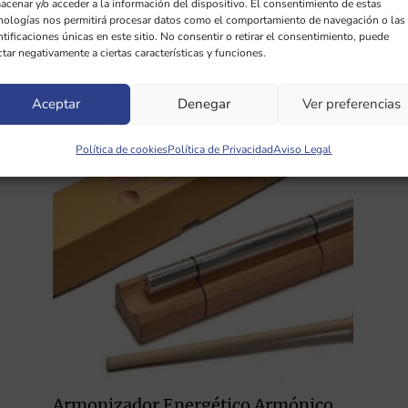
acenar y/o acceder a la información del dispositivo. El consentimiento de estas
nologías nos permitirá procesar datos como el comportamiento de navegación o las
ntificaciones únicas en este sitio. No consentir o retirar el consentimiento, puede
ctar negativamente a ciertas características y funciones.
Aceptar
Denegar
Ver preferencias
Ar
Política de cookies
Política de Privacidad
Aviso Legal
30
Armonizador Energético Armónico