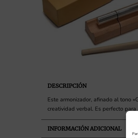
DESCRIPCIÓN
Este armonizador, afinado al tono «G
creatividad verbal. Es perfecto par
INFORMACIÓN ADICIONAL
Par