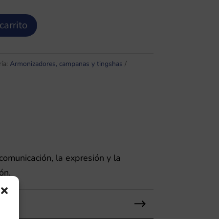
carrito
ía:
Armonizadores, campanas y tingshas
comunicación, la expresión y la
ón.