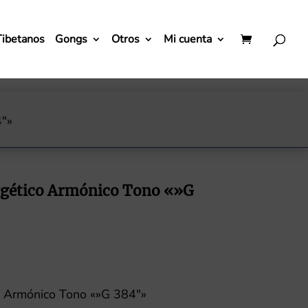
Tibetanos
Gongs
Otros
Mi cuenta
4″»
gético Armónico Tono «»G
o Armónico Tono «»G 384″»