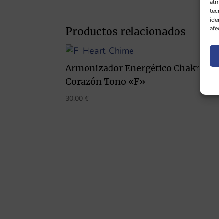
alm
tec
ide
afe
Productos relacionados
Armonizador Energético Chakra
Corazón Tono «F»
30,00
€