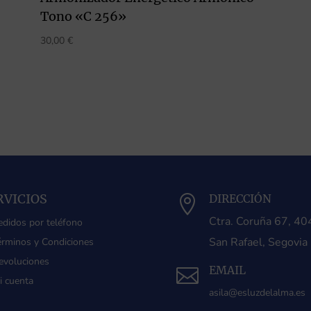
Tono «C 256»
30,00
€
RVICIOS
DIRECCIÓN

Ctra. Coruña 67, 4
edidos por teléfono
San Rafael, Segovia
érminos y Condiciones
evoluciones
EMAIL

i cuenta
asila@esluzdelalma.es