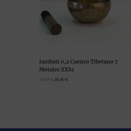
Jambati 0,2 Cuenco Tibetano 7
Metales XXS1
El
El
27,97
€
26,40
€
precio
precio
original
actual
era:
es:
27,97 €.
26,40 €.