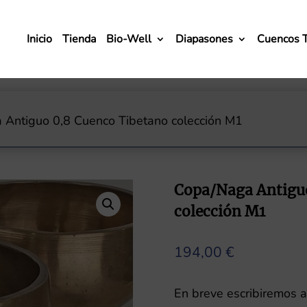
Inicio
Tienda
Bio-Well
Diapasones
Cuencos 
 Antiguo 0,8 Cuenco Tibetano colección M1
Copa/Naga Antiguo
colección M1
194,00
€
En breve escribiremos aq