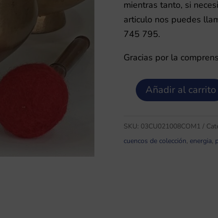
mientras tanto, si neces
articulo nos puedes lla
745 795.
Gracias por la comprens
Añadir al carrito
Copa/Naga
Antiguo
0,8
SKU:
03CU021008COM1
Cat
Cuenco
cuencos de colección
,
energia
,
Tibetano
colección
M1
cantidad