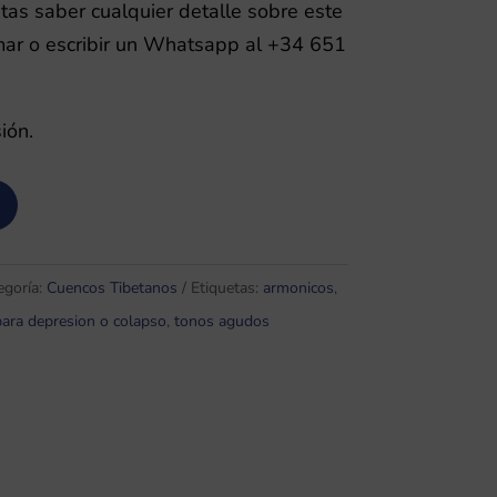
itas saber cualquier detalle sobre este
mar o escribir un Whatsapp al +34 651
ión.
egoría:
Cuencos Tibetanos
Etiquetas:
armonicos
,
para depresion o colapso
,
tonos agudos