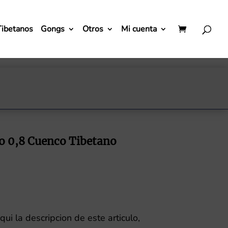
Tibetanos
Gongs
Otros
Mi cuenta
 0,8 Cuenco Tibetano
ui la descripcion de este articulo,