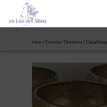
Inicio
/
Cuencos Tibetanos
/ Copa/Naga