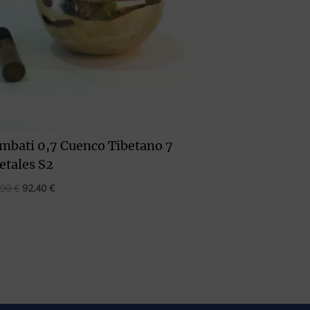
mbati 0,7 Cuenco Tibetano 7
etales S2
El
El
,90
€
92,40
€
precio
precio
original
actual
era:
es:
97,90 €.
92,40 €.