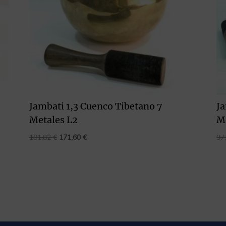
Jambati 1,3 Cuenco Tibetano 7
Ja
Metales L2
M
El
El
181,82
€
171,60
€
97
precio
precio
original
actual
era:
es:
181,82 €.
171,60 €.