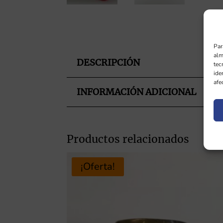
Par
alm
DESCRIPCIÓN
tec
ide
afe
INFORMACIÓN ADICIONAL
Productos relacionados
¡Oferta!