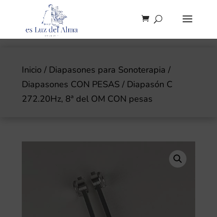
Inicio
/
Diapasones para Sonoterapia
/
Diapasones CON PESAS
/ Diapasón C
272.20Hz, 8ª del OM CON pesas