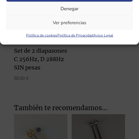
260,00 €.
157,00 €.
Denegar
Ver preferencias
Política de cookies
Política de Privacidad
Aviso Legal
Set de 2 diapasones
C 256Hz, D 288Hz
SIN pesas
50,00
€
También te recomendamos…