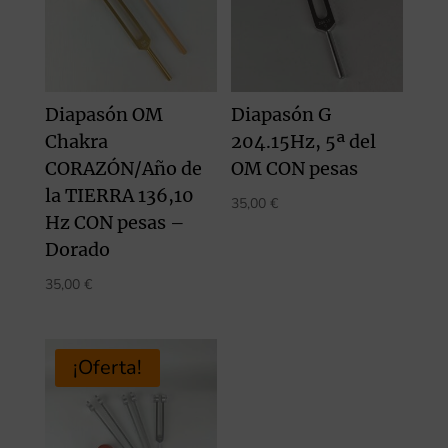
Diapasón OM
Diapasón G
Chakra
204.15Hz, 5ª del
CORAZÓN/Año de
OM CON pesas
la TIERRA 136,10
35,00
€
Hz CON pesas –
Dorado
35,00
€
¡Oferta!