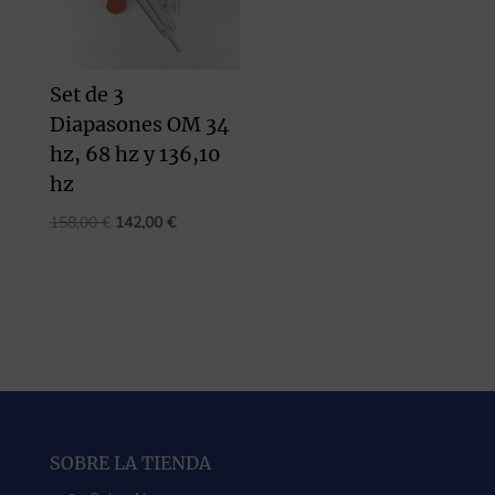
Set de 3
Diapasones OM 34
hz, 68 hz y 136,10
hz
El
El
158,00
€
142,00
€
precio
precio
original
actual
era:
es:
158,00 €.
142,00 €.
SOBRE LA TIENDA