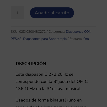
Diapasón
Añadir al carrito
C
272.20Hz,
8ª
SKU:
02DI020048C272
Categorías:
Diapasones CON
del
PESAS
,
Diapasones para Sonoterapia
Etiqueta:
Om
OM
CON
pesas
DESCRIPCIÓN
cantidad
Este diapasón C 272.20Hz se
corresponde con la 8ª justa del OM C
136.10Hz en la 3ª octava musical.
Usados de forma binaural (uno en