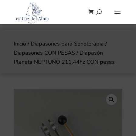
Inicio
/
Diapasones para Sonoterapia
/
Diapasones CON PESAS
/ Diapasón
Planeta NEPTUNO 211.44hz CON pesas