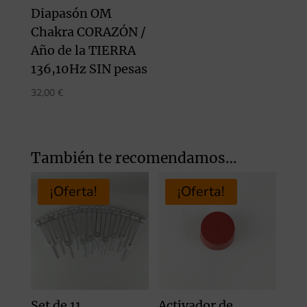
Diapasón OM
Chakra CORAZÓN /
Año de la TIERRA
136,10Hz SIN pesas
32,00
€
También te recomendamos…
¡Oferta!
¡Oferta!
Set de 11
Activador de