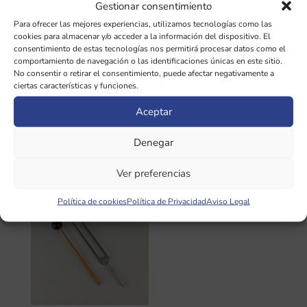
Gestionar consentimiento
Para ofrecer las mejores experiencias, utilizamos tecnologías como las
cookies para almacenar y/o acceder a la información del dispositivo. El
consentimiento de estas tecnologías nos permitirá procesar datos como el
comportamiento de navegación o las identificaciones únicas en este sitio.
Set de 4
Diapasón Chakra
No consentir o retirar el consentimiento, puede afectar negativamente a
ciertas características y funciones.
Diapasones
SACRAL / LUNA
Nucleótidos ADN
210,42Hz SIN
Aceptar
SIN pesas
pesas
Denegar
144,00
€
35,00
€
Ver preferencias
Política de cookies
Política de Privacidad
Aviso Legal