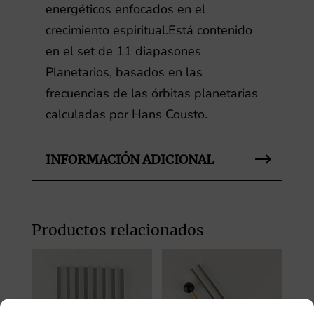
energéticos enfocados en el
crecimiento espiritual.Está contenido
en el set de 11 diapasones
Planetarios, basados en las
frecuencias de las órbitas planetarias
calculadas por Hans Cousto.
INFORMACIÓN ADICIONAL
Productos relacionados