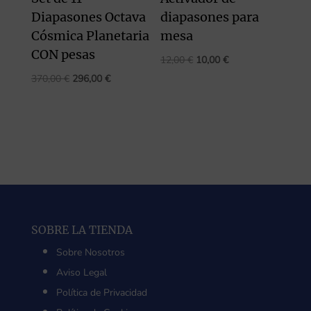
Diapasones Octava
diapasones para
Cósmica Planetaria
mesa
CON pesas
El
El
12,00
€
10,00
€
precio
precio
El
El
370,00
€
296,00
€
original
actual
precio
precio
era:
es:
original
actual
12,00 €.
10,00 €.
era:
es:
370,00 €.
296,00 €.
SOBRE LA TIENDA
Sobre Nosotros
Aviso Legal
Política de Privacidad