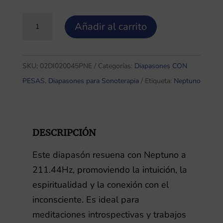
Diapasón
Añadir al carrito
Planeta
NEPTUNO
211.44hz
SKU:
02DI020045PNE
Categorías:
Diapasones CON
CON
PESAS
,
Diapasones para Sonoterapia
Etiqueta:
Neptuno
pesas
cantidad
DESCRIPCIÓN
Este diapasón resuena con Neptuno a
211.44Hz, promoviendo la intuición, la
espiritualidad y la conexión con el
inconsciente. Es ideal para
meditaciones introspectivas y trabajos