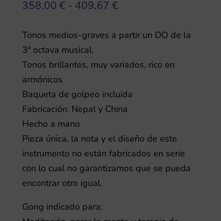
Rango
358,00
€
-
409,67
€
de
precios:
Tonos medios-graves a partir un DO de la
desde
3ª octava musical.
358,00 €
Tonos brillantes, muy variados, rico en
hasta
armónicos
409,67 €
Baqueta de golpeo incluida
Fabricación: Nepal y China
Hecho a mano
Pieza única, la nota y el diseño de este
instrumento no están fabricados en serie
con lo cual no garantizamos que se pueda
encontrar otro igual.
Gong indicado para: