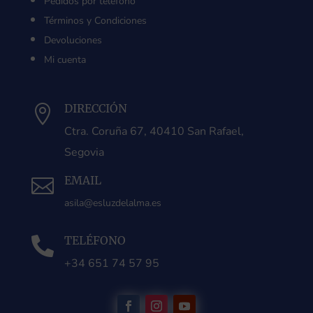
Pedidos por teléfono
Términos y Condiciones
Devoluciones
Mi cuenta
DIRECCIÓN

Ctra. Coruña 67, 40410 San Rafael,
Segovia
EMAIL

asila@esluzdelalma.es
TELÉFONO

+34 651 74 57 95