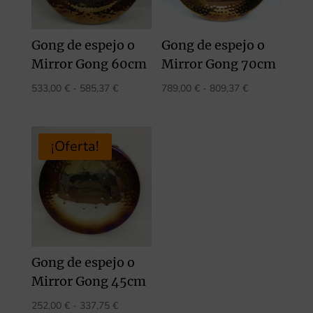
Gong de espejo o
Gong de espejo o
Mirror Gong 60cm
Mirror Gong 70cm
Rango
Rango
533,00
€
-
585,37
€
789,00
€
-
809,37
€
de
de
precios:
precios:
desde
desde
¡Oferta!
533,00 €
789,00 €
hasta
hasta
585,37 €
809,37 €
Gong de espejo o
Mirror Gong 45cm
Rango
252,00
€
-
337,75
€