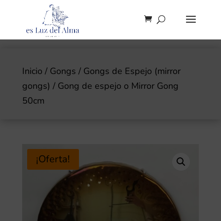
Inicio
/
Gongs
/
Gongs de Espejo (mirror
gongs)
/ Gong de espejo o Mirror Gong
50cm
¡Oferta!