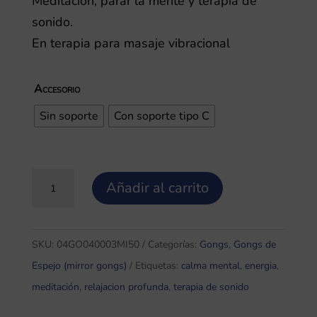
Meditación, parar la mente y terapia de
sonido.
En terapia para masaje vibracional
Accesorio
Sin soporte
Con soporte tipo C
Gong
Añadir al carrito
de
espejo
o
SKU:
04GO040003MI50
Categorías:
Gongs
,
Gongs de
Mirror
Espejo (mirror gongs)
Etiquetas:
calma mental
,
energia
,
Gong
meditación
,
relajacion profunda
,
terapia de sonido
50cm