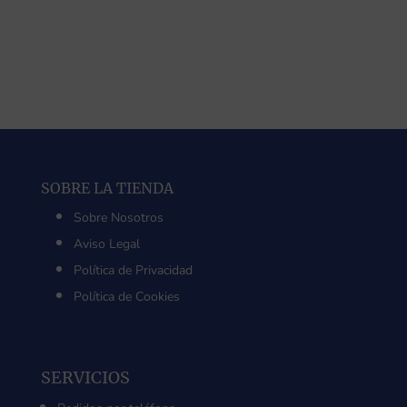
de
precios:
desde
252,00 €
hasta
337,75 €
SOBRE LA TIENDA
Sobre Nosotros
Aviso Legal
Política de Privacidad
Política de Cookies
SERVICIOS