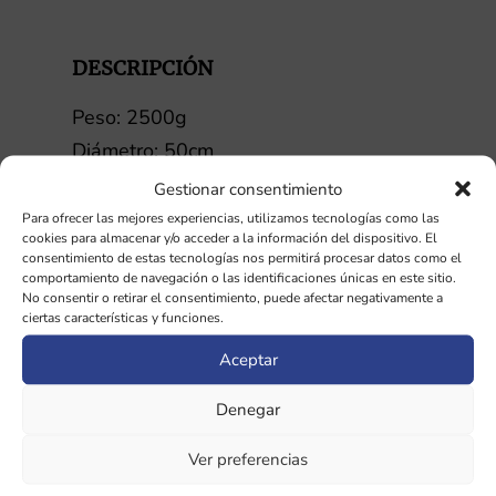
cantidad
DESCRIPCIÓN
Peso: 2500g
Diámetro: 50cm
Ancho: 26mm de grosor
Gestionar consentimiento
Aleación de Hierro, Cromo y Niquel.
Para ofrecer las mejores experiencias, utilizamos tecnologías como las
cookies para almacenar y/o acceder a la información del dispositivo. El
consentimiento de estas tecnologías nos permitirá procesar datos como el
Los gongs de espejo se caracterizan
comportamiento de navegación o las identificaciones únicas en este sitio.
No consentir o retirar el consentimiento, puede afectar negativamente a
por ser ligeramente abombados con
ciertas características y funciones.
un borde de 2-5cm. Cuando los
Aceptar
golpeamos producen una variedad de
notas armónicas que causan una
Denegar
llamada de atención capaz de aquietar
Ver preferencias
la mente. Son similares a los gongs