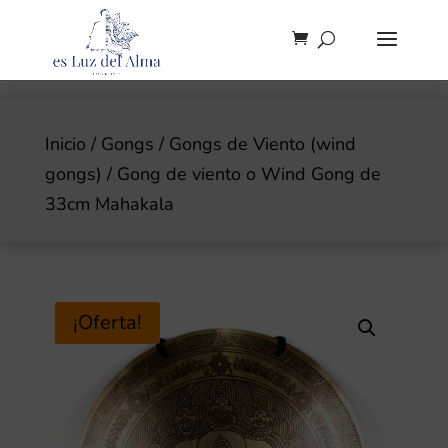
Inicio
/
Gongs
/
Gongs de Viento (wind
gongs)
/ Gong de viento o Wind Gong de
33cm Mahakala
¡Oferta!