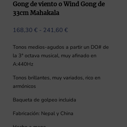
Gong de viento o Wind Gong de
33cm Mahakala
Rango
168,30
€
-
241,60
€
de
precios:
Tonos medios-agudos a partir un DO# de
desde
la 3ª octava musical, muy afinado en
168,30 €
A:440Hz
hasta
Tonos brillantes, muy variados, rico en
241,60 €
armónicos
Baqueta de golpeo incluida
Fabricación: Nepal y China