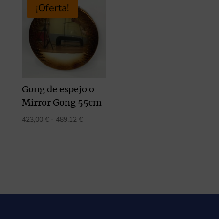
desde
desde
¡Oferta!
189,00 €
358,00 €
hasta
hasta
267,75 €
409,67 €
Gong de espejo o
Mirror Gong 55cm
Rango
423,00
€
-
489,12
€
de
precios:
desde
423,00 €
hasta
489,12 €