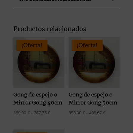
Productos relacionados
¡Oferta!
¡Oferta!
Gong de espejo o
Gong de espejo o
Mirror Gong 40cm
Mirror Gong 50cm
Rango
Rango
189,00
€
-
267,75
€
358,00
€
-
409,67
€
de
de
precios:
precios: