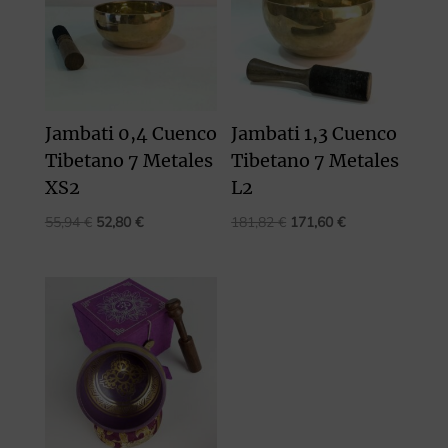
Jambati 0,4 Cuenco
Jambati 1,3 Cuenco
Tibetano 7 Metales
Tibetano 7 Metales
XS2
L2
El
El
El
El
55,94
€
52,80
€
181,82
€
171,60
€
precio
precio
precio
precio
original
actual
original
actual
era:
es:
era:
es:
55,94 €.
52,80 €.
181,82 €.
171,60 €.