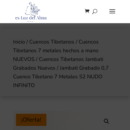
Inicio
/
Cuencos Tibetanos
/
Cuencos
Tibetanos 7 metales hechos a mano
NUEVOS
/
Cuencos Tibetanos Jambati
Grabados Nuevos
/ Jambati Grabado 0,7
Cuenco Tibetano 7 Metales S2 NUDO
INFINITO
¡Oferta!