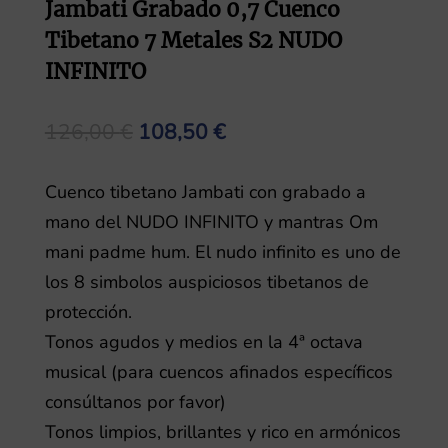
Jambati Grabado 0,7 Cuenco
Tibetano 7 Metales S2 NUDO
INFINITO
El
El
126,00
€
108,50
€
precio
precio
original
actual
Cuenco tibetano Jambati con grabado a
era:
es:
mano del NUDO INFINITO y mantras Om
126,00 €.
108,50 €.
mani padme hum. El nudo infinito es uno de
los 8 simbolos auspiciosos tibetanos de
protección.
Tonos agudos y medios en la 4ª octava
musical (para cuencos afinados específicos
consúltanos por favor)
Tonos limpios, brillantes y rico en armónicos