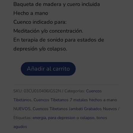
Baqueta de madera y cuero incluida
Hecho a mano
Cuenco indicado para:
Meditación y/o concentración.
En terapia de sonido para estados de
depresión y/o colapso.
Añadir al carrito
Jambati
Grabado
0,7
SKU:
03CU010406JGS2N
Categorías:
Cuencos
Cuenco
Tibetanos
,
Cuencos Tibetanos 7 metales hechos a mano
Tibetano
NUEVOS
,
Cuencos Tibetanos Jambati Grabados Nuevos
7
Etiquetas:
energia
,
para depresion o colapso
,
tonos
Metales
agudos