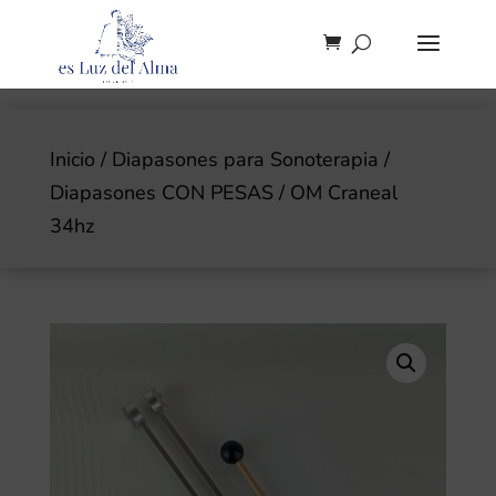
Inicio
/
Diapasones para Sonoterapia
/
Diapasones CON PESAS
/ OM Craneal
34hz