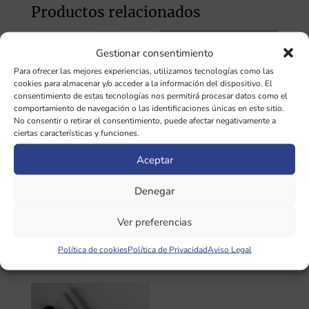
Productos relacionados
Gestionar consentimiento
Para ofrecer las mejores experiencias, utilizamos tecnologías como las
cookies para almacenar y/o acceder a la información del dispositivo. El
consentimiento de estas tecnologías nos permitirá procesar datos como el
comportamiento de navegación o las identificaciones únicas en este sitio.
No consentir o retirar el consentimiento, puede afectar negativamente a
ciertas características y funciones.
Aceptar
Set de 8
Set de 11
Diapasones
Diapasones Octava
Denegar
Fibonacci
Cósmica Planetaria
SIN pesas
Ver preferencias
247,50
€
255,00
€
Política de cookies
Política de Privacidad
Aviso Legal