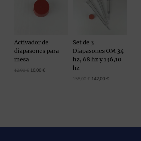
Activador de
Set de 3
diapasones para
Diapasones OM 34
mesa
hz, 68 hz y 136,10
hz
El
El
12,00
€
10,00
€
precio
precio
El
El
158,00
€
142,00
€
original
actual
precio
precio
era:
es:
original
actual
12,00 €.
10,00 €.
era:
es:
158,00 €.
142,00 €.