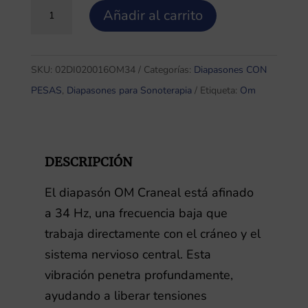
OM
Añadir al carrito
Craneal
34hz
cantidad
SKU:
02DI020016OM34
Categorías:
Diapasones CON
PESAS
,
Diapasones para Sonoterapia
Etiqueta:
Om
DESCRIPCIÓN
El diapasón OM Craneal está afinado
a 34 Hz, una frecuencia baja que
trabaja directamente con el cráneo y el
sistema nervioso central. Esta
vibración penetra profundamente,
ayudando a liberar tensiones