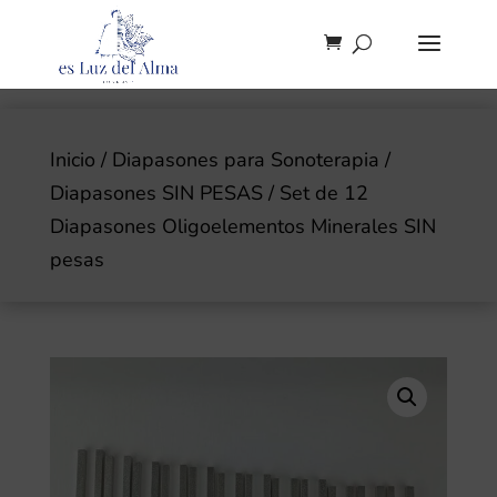
Inicio
/
Diapasones para Sonoterapia
/
Diapasones SIN PESAS
/ Set de 12
Diapasones Oligoelementos Minerales SIN
pesas