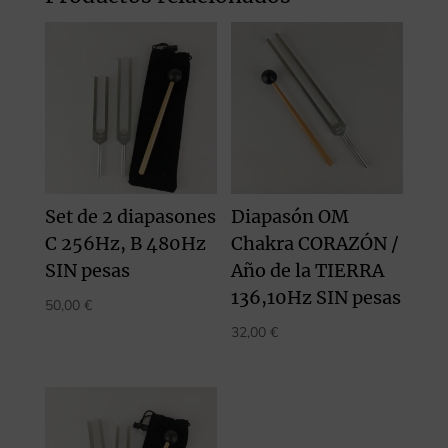
Set de 2 diapasones
Diapasón OM
C 256Hz, B 480Hz
Chakra CORAZÓN /
SIN pesas
Año de la TIERRA
136,10Hz SIN pesas
50,00
€
32,00
€