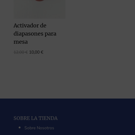
Activador de
diapasones para
mesa
El
El
12,00
€
10,00
€
precio
precio
original
actual
era:
es:
12,00 €.
10,00 €.
SOBRE LA TIENDA
Sobre Nosotros