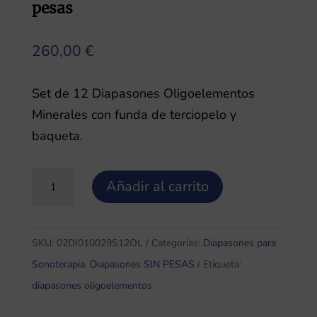
pesas
260,00
€
Set de 12 Diapasones Oligoelementos
Minerales con funda de terciopelo y
baqueta.
Set
Añadir al carrito
de
12
Diapasones
SKU:
02DI010029S12OL
Categorías:
Diapasones para
Oligoelementos
Sonoterapia
,
Diapasones SIN PESAS
Etiqueta:
Minerales
diapasones oligoelementos
SIN