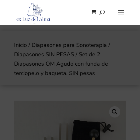
Inicio
/
Diapasones para Sonoterapia
/
Diapasones SIN PESAS
/ Set de 2
Diapasones OM Agudo con funda de
terciopelo y baqueta. SIN pesas