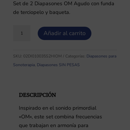
Set de 2 Diapasones OM Agudo con funda
de terciopelo y baqueta.
Set
Añadir al carrito
de
2
Diapasones
SKU:
02DI010035S2HIOM
Categorías:
Diapasones para
OM
Sonoterapia
,
Diapasones SIN PESAS
Agudo
con
funda
DESCRIPCIÓN
de
terciopelo
Inspirado en el sonido primordial
y
«OM», este set combina frecuencias
baqueta.
que trabajan en armonía para