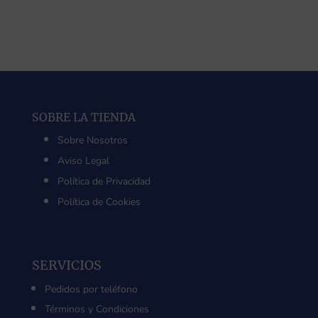
era:
es:
12,00 €.
10,00 €.
SOBRE LA TIENDA
Sobre Nosotros
Aviso Legal
Política de Privacidad
Política de Cookies
SERVICIOS
Pedidos por teléfono
Términos y Condiciones