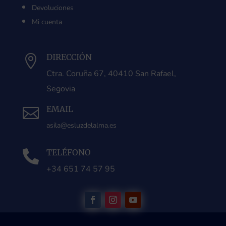
Devoluciones
Mi cuenta
DIRECCIÓN

Ctra. Coruña 67, 40410 San Rafael,
Segovia
EMAIL

asila@esluzdelalma.es
TELÉFONO

+34 651 74 57 95