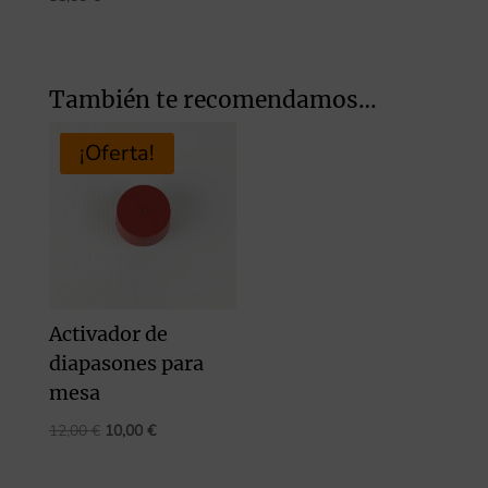
También te recomendamos…
¡Oferta!
Activador de
diapasones para
mesa
El
El
12,00
€
10,00
€
precio
precio
original
actual