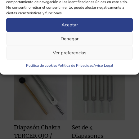
comportamiento de navegación o las identificaciones únicas en este sitio.
nuestro curso de sonoterapia.
No consentir o retirar el consentimiento, puede afectar negativamente a
ciertas características y funciones.
Aceptar
INFORMACIÓN ADICIONAL
Denegar
Ver preferencias
Productos relacionados
Política de cookies
Política de Privacidad
Aviso Legal
Diapasón Chakra
Set de 4
TERCER OJO /
Diapasones