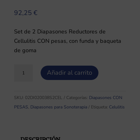
92,25
€
Set de 2 Diapasones Reductores de
Cellulitis CON pesas, con funda y baqueta
de goma
Set
Añadir al carrito
de
2
Diapasones
SKU:
02DI020038S2CEL
Categorías:
Diapasones CON
Reductores
PESAS
,
Diapasones para Sonoterapia
Etiqueta:
Celulitis
de
Cellulitis
CON
DESCRIPCIÓN