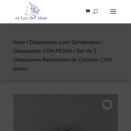
Inicio
/
Diapasones para Sonoterapia
/
Diapasones CON PESAS
/ Set de 2
Diapasones Reductores de Cellulitis CON
pesas