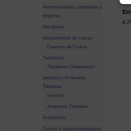
Armonizadores, campanas y
Exp
tingshas
6,
Handpans
Instrumentos de cuarzo
Cuencos de Cuarzo
Tambores
Tambores Chamanicos
Incienso y Artesanía
Tibetana
Incienso
Artesanía Tibetana
Accesorios
Cursos y clases particulares