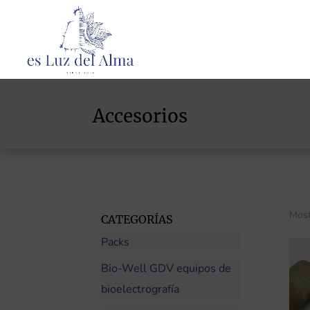
Accesorios
Most
CATEGORÍAS
Packs
Bio-Well GDV equipos de
bioelectrografía