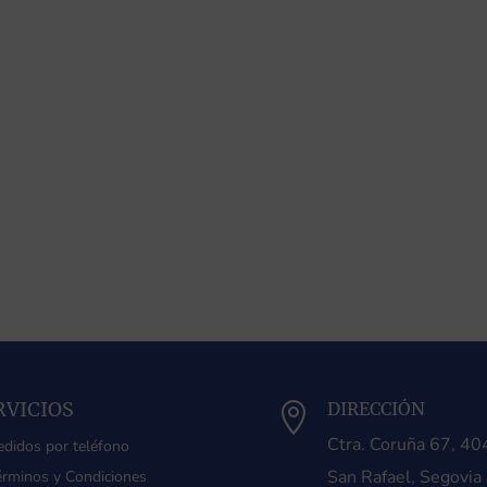
RVICIOS
DIRECCIÓN

Ctra. Coruña 67, 4
edidos por teléfono
San Rafael, Segovia
érminos y Condiciones