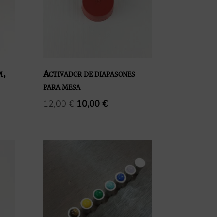
m,
Activador de diapasones
para mesa
o
El
El
12,00
€
10,00
€
precio
precio
s:
original
actual
e
era:
es:
 €
12,00 €.
10,00 €.
 €