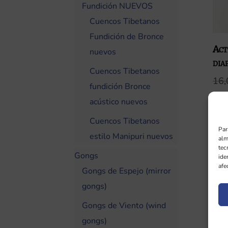
Fundición NUEVOS
Cuencos Tibetanos
Fundición de Bronce
Act
nuevos
dia
Cuencos Tibetanos
16
fundición Bronce
acústico nuevos
Cuencos Tibetanos
Par
estilo Manipuri nuevos
alm
tec
Gongs
ide
afe
Gongs de Espejo (mirror
gongs)
Gongs de Viento (wind
gongs)