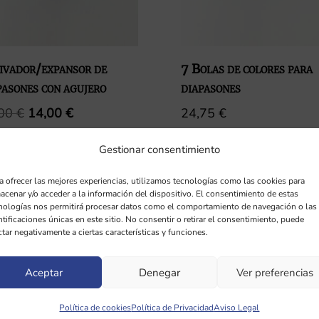
ivador/expansor de
7 Bolas de colores para
pasones con agujero
diapasones
El
El
,00
€
14,00
€
24,75
€
precio
precio
original
actual
Gestionar consentimiento
era:
es:
a ofrecer las mejores experiencias, utilizamos tecnologías como las cookies para
16,00 €.
14,00 €.
acenar y/o acceder a la información del dispositivo. El consentimiento de estas
nologías nos permitirá procesar datos como el comportamiento de navegación o las
ntificaciones únicas en este sitio. No consentir o retirar el consentimiento, puede
ctar negativamente a ciertas características y funciones.
Aceptar
Denegar
Ver preferencias
Política de cookies
Política de Privacidad
Aviso Legal