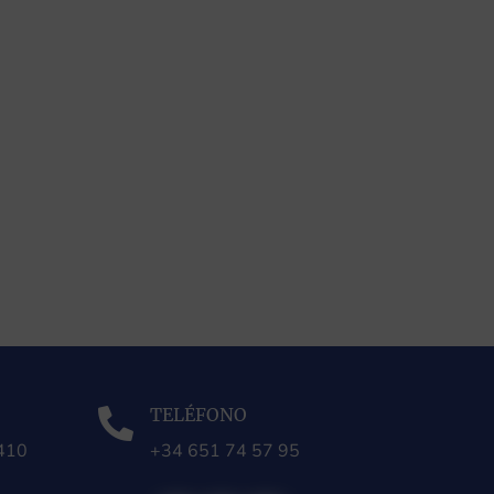
TELÉFONO

0410
+34 651 74 57 95