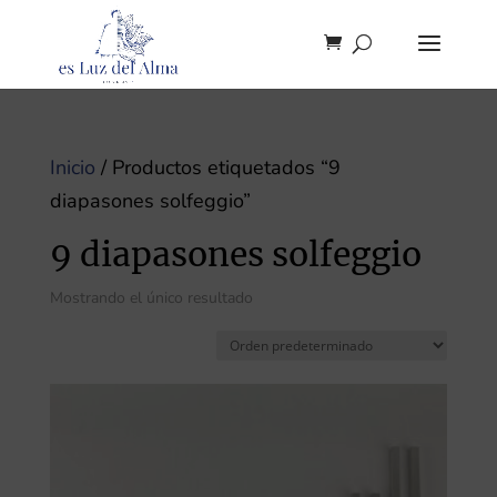
Inicio
/ Productos etiquetados “9
diapasones solfeggio”
9 diapasones solfeggio
Mostrando el único resultado