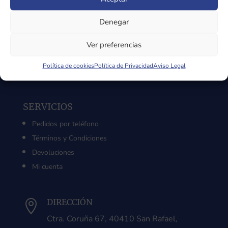
SOBRE LA TIENDA
Sobre Nosotros
Denegar
Aviso Legal
Ver preferencias
Política de Privacidad
Política de Cookies
Política de cookies
Política de Privacidad
Aviso Legal
SERVICIOS
Pedidos por teléfono
Términos y Condiciones
Devoluciones
Mi cuenta
DIRECCIÓN

Ctra. Coruña 67, 40410 San Rafael,