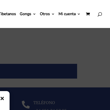
Tibetanos
Gongs
Otros
Mi cuenta
TELÉFONO
