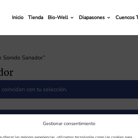
Inicio
Tienda
Bio-Well
Diapasones
Cuencos 
e Sonido Sanador”
dor
coincidan con tu selección.
Gestionar consentimiento
RVICIOS
DIRECCIÓN

a ofrecer las mejores experiencias, utilizamos tecnologías como las cookies para