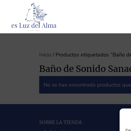
Inicio
/ Productos etiquetados “Baño d
Baño de Sonido Sana
No se han encontrado productos que 
SE
SOBRE LA TIENDA
Par