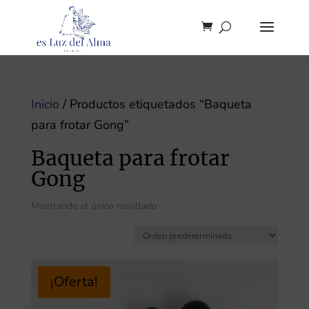
Inicio
/ Productos etiquetados “Baqueta
para frotar Gong”
Baqueta para frotar
Gong
Mostrando el único resultado
¡Oferta!