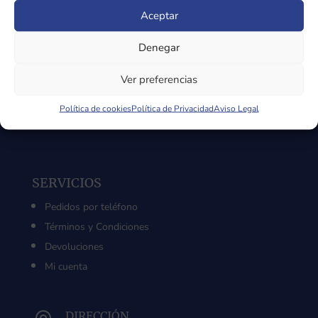
20,00 €
Aceptar
hasta
SOBRE LA TIENDA
58,00 €
Denegar
Sobre Nosotros
Aviso Legal
Ver preferencias
Política de Privacidad
Política de cookies
Política de Privacidad
Aviso Legal
Política de Cookies
SERVICIOS
Pedidos por teléfono
Términos y Condiciones
Devoluciones
Mi cuenta
DIRECCIÓN