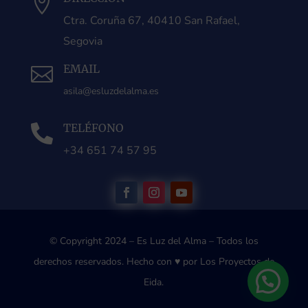

Ctra. Coruña 67, 40410 San Rafael,
Segovia
EMAIL

asila@esluzdelalma.es
TELÉFONO

+34 651 74 57 95
© Copyright 2024 – Es Luz del Alma – Todos los
derechos reservados.
Hecho con ♥ por Los Proyectos de
Eida.