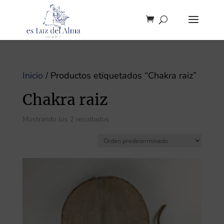
Inicio
/ Productos etiquetados “Chakra raiz”
Chakra raiz
Mostrando los 2 resultados