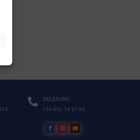
TELÉFONO

0410
+34 651 74 57 95