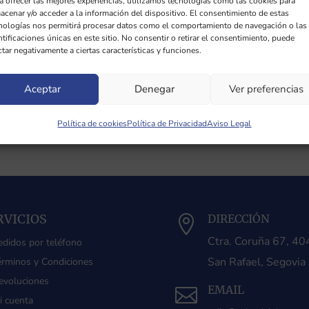
a ofrecer las mejores experiencias, utilizamos tecnologías como las cookies para
acenar y/o acceder a la información del dispositivo. El consentimiento de estas
nologías nos permitirá procesar datos como el comportamiento de navegación o las
ntificaciones únicas en este sitio. No consentir o retirar el consentimiento, puede
ctar negativamente a ciertas características y funciones.
Aceptar
Denegar
Ver preferencias
Política de cookies
Política de Privacidad
Aviso Legal
RVICIOS
DIRECCIÓN

Ctra. Coruña 67, 4
edidos por teléfono
San Rafael, Segovia
érminos y Condiciones
evoluciones
EMAIL

i cuenta