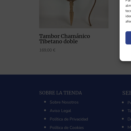
Par
alm
tec
ide
afe
Tambor Chamánico
Tibetano doble
169,00
€
SE
SOBRE LA TIENDA
Sobre Nosotros
P
Aviso Legal
T
Política de Privacidad
D
M
Política de Cookies