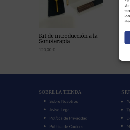
Par
alm
tec
ide
afe
Kit de introducción a la
Sonoterapia
120,00
€
SE
SOBRE LA TIENDA
Sobre Nosotros
P
Aviso Legal
T
Política de Privacidad
D
M
Política de Cookies