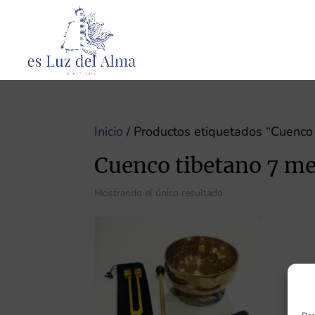
Inicio
/ Productos etiquetados “Cuenco 
Cuenco tibetano 7 me
Mostrando el único resultado