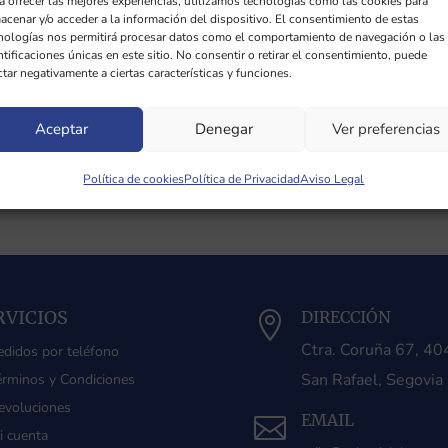
a ofrecer las mejores experiencias, utilizamos tecnologías como las cookies para
acenar y/o acceder a la información del dispositivo. El consentimiento de estas
nologías nos permitirá procesar datos como el comportamiento de navegación o las
ntificaciones únicas en este sitio. No consentir o retirar el consentimiento, puede
ctar negativamente a ciertas características y funciones.
Aceptar
Denegar
Ver preferencias
Política de cookies
Política de Privacidad
Aviso Legal
RVICIOS
DIRECCIÓN

Ctra. Coruña 67, 4
edidos por teléfono
San Rafael, Segovia
érminos y Condiciones
evoluciones
EMAIL

i cuenta