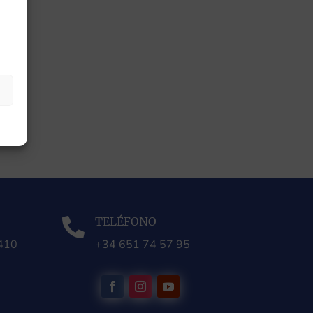
TELÉFONO

0410
+34 651 74 57 95