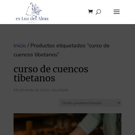
Inicio
/ Productos etiquetados “curso de
cuencos tibetanos”
curso de cuencos
tibetanos
Mostrando el único resultado