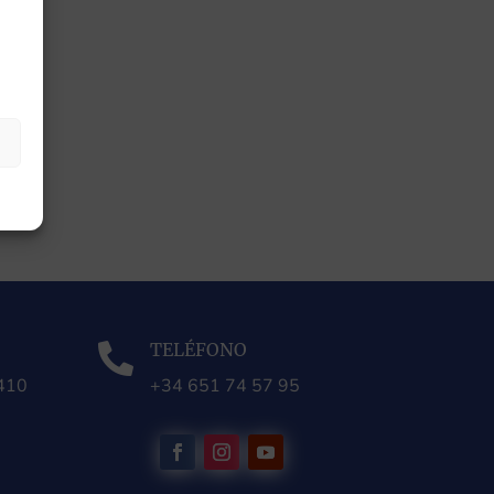
TELÉFONO

0410
+34 651 74 57 95