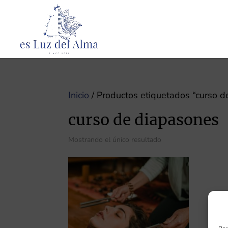
Inicio
/ Productos etiquetados “curso d
curso de diapasones
Mostrando el único resultado