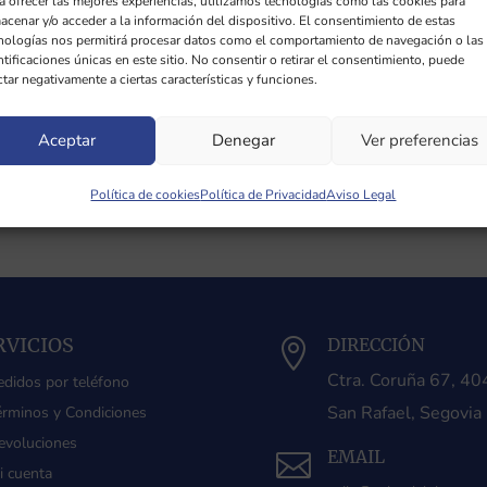
a ofrecer las mejores experiencias, utilizamos tecnologías como las cookies para
acenar y/o acceder a la información del dispositivo. El consentimiento de estas
nologías nos permitirá procesar datos como el comportamiento de navegación o las
ntificaciones únicas en este sitio. No consentir o retirar el consentimiento, puede
ctar negativamente a ciertas características y funciones.
Aceptar
Denegar
Ver preferencias
Política de cookies
Política de Privacidad
Aviso Legal
RVICIOS
DIRECCIÓN

Ctra. Coruña 67, 4
edidos por teléfono
San Rafael, Segovia
érminos y Condiciones
evoluciones
EMAIL

i cuenta