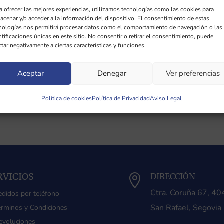
a ofrecer las mejores experiencias, utilizamos tecnologías como las cookies para
acenar y/o acceder a la información del dispositivo. El consentimiento de estas
nologías nos permitirá procesar datos como el comportamiento de navegación o las
ntificaciones únicas en este sitio. No consentir o retirar el consentimiento, puede
ctar negativamente a ciertas características y funciones.
Aceptar
Denegar
Ver preferencias
Política de cookies
Política de Privacidad
Aviso Legal
RVICIOS
DIRECCIÓN

Ctra. Coruña 67, 4
edidos por teléfono
San Rafael, Segovia
érminos y Condiciones
evoluciones