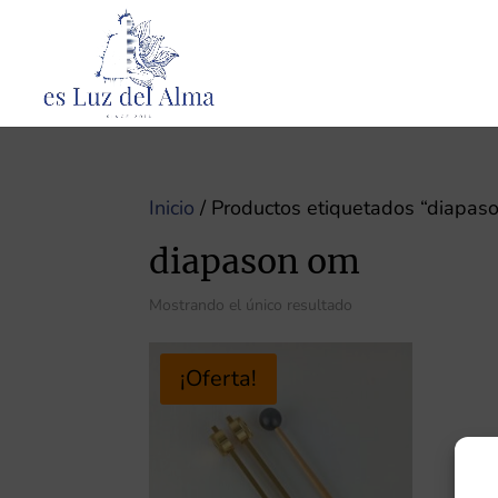
Inicio
/ Productos etiquetados “diapas
diapason om
Mostrando el único resultado
¡Oferta!