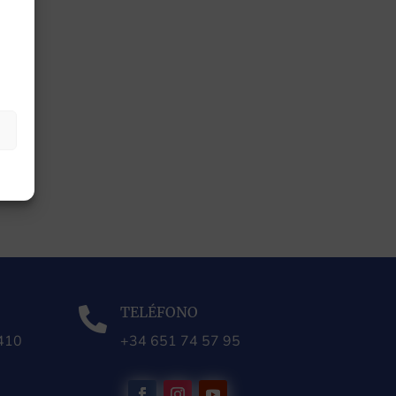
TELÉFONO

0410
+34 651 74 57 95