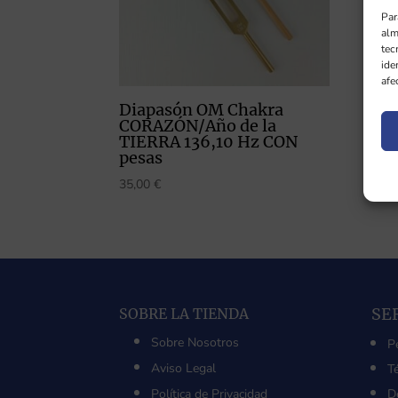
Par
alm
tec
ide
afe
Diapasón OM Chakra
CORAZÓN/Año de la
TIERRA 136,10 Hz CON
pesas
35,00
€
SE
SOBRE LA TIENDA
Sobre Nosotros
P
Aviso Legal
T
Política de Privacidad
D