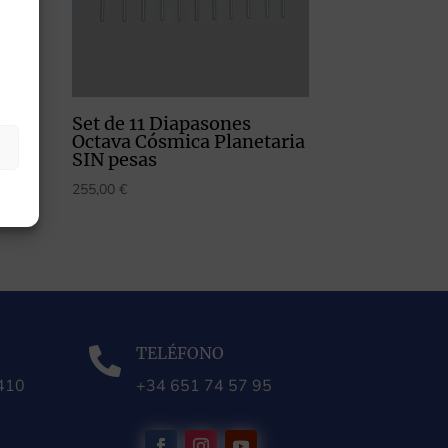
Set de 11 Diapasones
Octava Cósmica Planetaria
SIN pesas
255,00
€
TELÉFONO

0410
+34 651 74 57 95