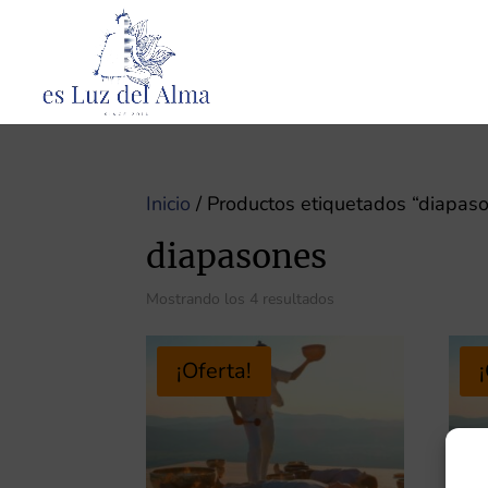
Inicio
/ Productos etiquetados “diapas
diapasones
Mostrando los 4 resultados
¡Oferta!