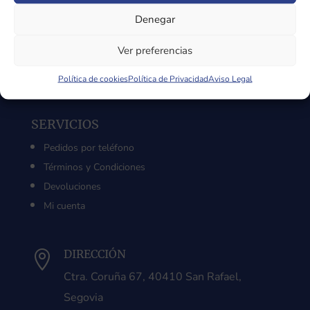
Sobre Nosotros
Denegar
Aviso Legal
Política de Privacidad
Ver preferencias
Política de Cookies
Política de cookies
Política de Privacidad
Aviso Legal
SERVICIOS
Pedidos por teléfono
Términos y Condiciones
Devoluciones
Mi cuenta
DIRECCIÓN

Ctra. Coruña 67, 40410 San Rafael,
Segovia