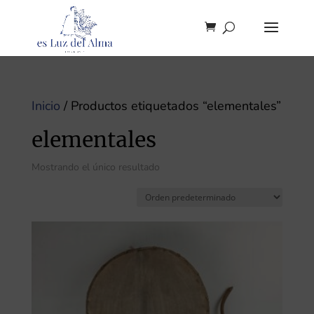
Inicio
/ Productos etiquetados “elementales”
elementales
Mostrando el único resultado