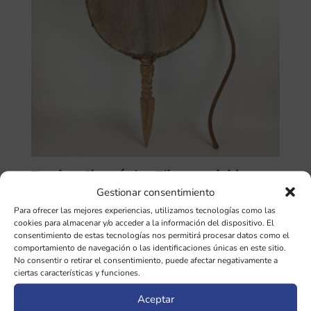
Tambor Chamánico Tibetano doble
Gestionar consentimiento
169,00
€
Para ofrecer las mejores experiencias, utilizamos tecnologías como las
cookies para almacenar y/o acceder a la información del dispositivo. El
consentimiento de estas tecnologías nos permitirá procesar datos como el
comportamiento de navegación o las identificaciones únicas en este sitio.
No consentir o retirar el consentimiento, puede afectar negativamente a
ciertas características y funciones.
SOBRE LA TIENDA
Aceptar