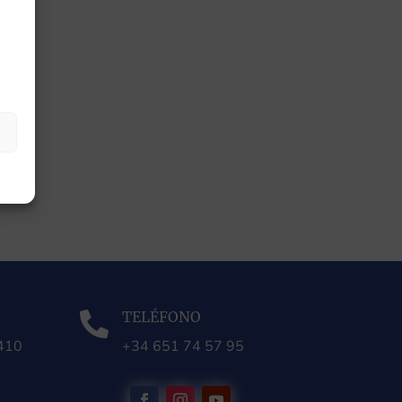
TELÉFONO

0410
+34 651 74 57 95