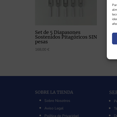
Par
alm
tec
ide
afe
Set de 5 Diapasones
Set
Sostenidos Pitagóricos SIN
Esp
pesas
Pita
128
168,00
€
230,
SE
SOBRE LA TIENDA
Sobre Nosotros
P
Aviso Legal
T
Política de Privacidad
D