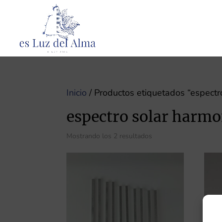
Inicio
/ Productos etiquetados “espectr
espectro solar harmo
Mostrando los 2 resultados