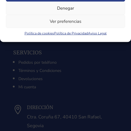
Sobre Nosotros
Denegar
Aviso Legal
Política de Privacidad
Ver preferencias
Política de Cookies
Política de cookies
Política de Privacidad
Aviso Legal
SERVICIOS
Pedidos por teléfono
Términos y Condiciones
Devoluciones
Mi cuenta
DIRECCIÓN

Ctra. Coruña 67, 40410 San Rafael,
Segovia