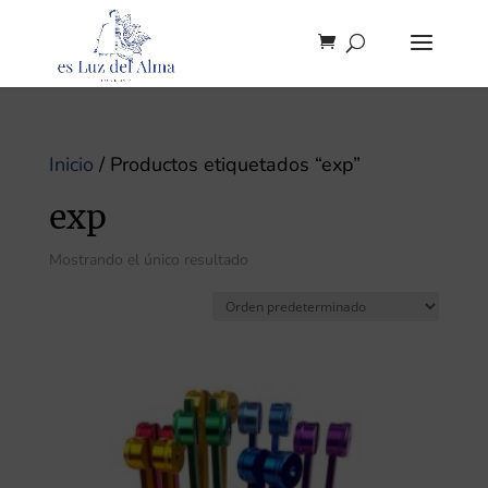
Inicio
/ Productos etiquetados “exp”
exp
Mostrando el único resultado