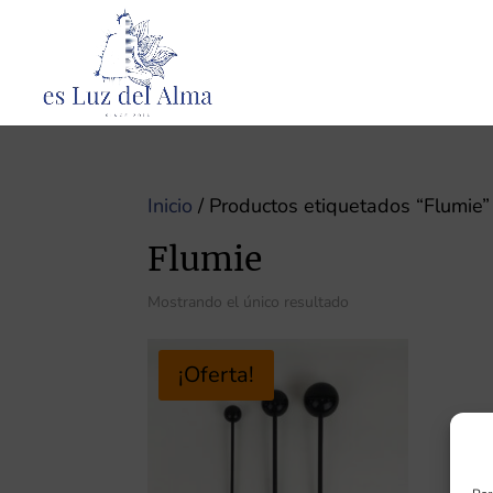
Inicio
/ Productos etiquetados “Flumie”
Flumie
Mostrando el único resultado
¡Oferta!