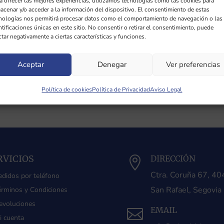
a ofrecer las mejores experiencias, utilizamos tecnologías como las cookies para
acenar y/o acceder a la información del dispositivo. El consentimiento de estas
nologías nos permitirá procesar datos como el comportamiento de navegación o las
ntificaciones únicas en este sitio. No consentir o retirar el consentimiento, puede
ctar negativamente a ciertas características y funciones.
Aceptar
Denegar
Ver preferencias
Política de cookies
Política de Privacidad
Aviso Legal
RVICIOS
DIRECCIÓN

Ctra. Coruña 67, 4
edidos por teléfono
San Rafael, Segovia
érminos y Condiciones
evoluciones
EMAIL

i cuenta