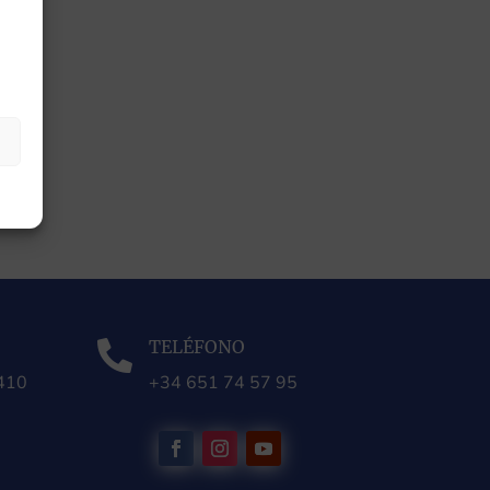
TELÉFONO

0410
+34 651 74 57 95