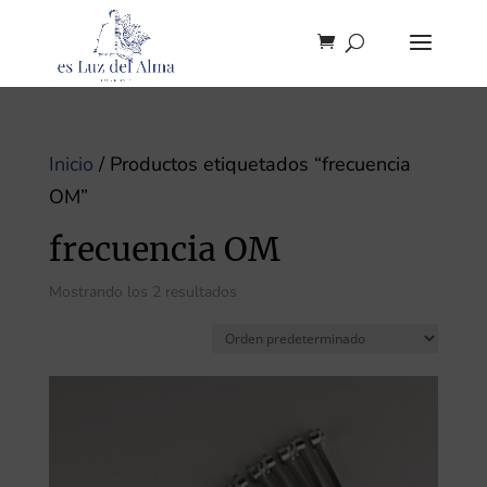
Inicio
/ Productos etiquetados “frecuencia
OM”
frecuencia OM
Mostrando los 2 resultados