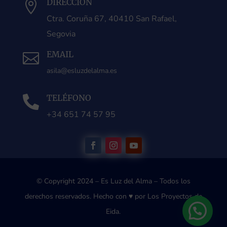
DIRECCIÓN

Ctra. Coruña 67, 40410 San Rafael,
Segovia
EMAIL

asila@esluzdelalma.es
TELÉFONO

+34 651 74 57 95
© Copyright 2024 – Es Luz del Alma – Todos los
derechos reservados.
Hecho con ♥ por Los Proyectos de
Eida.