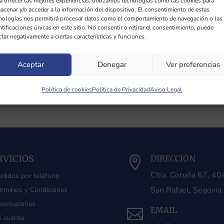
a ofrecer las mejores experiencias, utilizamos tecnologías como las cookies para
acenar y/o acceder a la información del dispositivo. El consentimiento de estas
nologías nos permitirá procesar datos como el comportamiento de navegación o las
ntificaciones únicas en este sitio. No consentir o retirar el consentimiento, puede
ctar negativamente a ciertas características y funciones.
Aceptar
Denegar
Ver preferencias
Política de cookies
Política de Privacidad
Aviso Legal
RVICIOS
DIRECCIÓN

Ctra. Coruña 67, 4
edidos por teléfono
San Rafael, Segovia
érminos y Condiciones
evoluciones
EMAIL

i cuenta