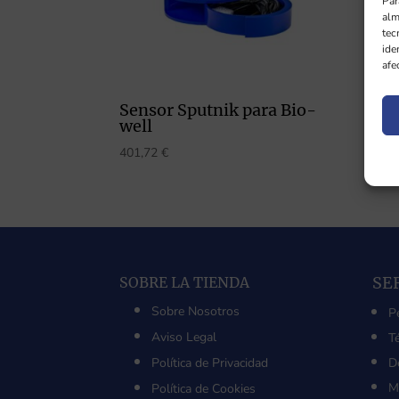
Par
alm
tec
ide
afe
Sensor Sputnik para Bio-
well
401,72
€
SE
SOBRE LA TIENDA
Sobre Nosotros
P
Aviso Legal
T
Política de Privacidad
D
M
Política de Cookies