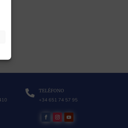
TELÉFONO

0410
+34 651 74 57 95