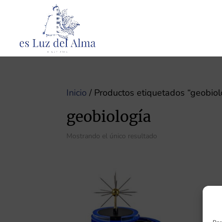
Inicio
/ Productos etiquetados “geobiol
geobiología
Mostrando el único resultado