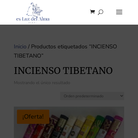
Inicio
/ Productos etiquetados “INCIENSO
TIBETANO”
INCIENSO TIBETANO
Mostrando el único resultado
¡Oferta!