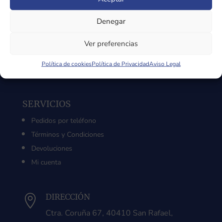
SOBRE LA TIENDA
Sobre Nosotros
Denegar
Aviso Legal
Ver preferencias
Política de Privacidad
Política de Cookies
Política de cookies
Política de Privacidad
Aviso Legal
SERVICIOS
Pedidos por teléfono
Términos y Condiciones
Devoluciones
Mi cuenta
DIRECCIÓN

Ctra. Coruña 67, 40410 San Rafael,