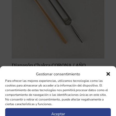
Diapasón Chakra CORONA / AÑO
PLATÓNICO 172,06Hz SIN pesas
Gestionar consentimiento
35,00
€
Para ofrecer las mejores experiencias, utilizamos tecnologías como las
cookies para almacenar y/o acceder a la información del dispositivo. El
consentimiento de estas tecnologías nos permitirá procesar datos como el
comportamiento de navegación o las identificaciones únicas en este sitio.
No consentir o retirar el consentimiento, puede afectar negativamente a
ciertas características y funciones.
SOBRE LA TIENDA
Aceptar