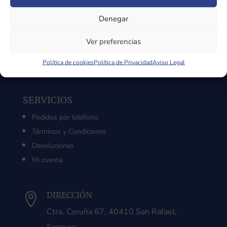
Sobre Nosotros
Denegar
Aviso Legal
Política de Privacidad
Ver preferencias
Política de Cookies
Política de cookies
Política de Privacidad
Aviso Legal
SERVICIOS
Pedidos por teléfono
Términos y Condiciones
Devoluciones
Mi cuenta
DIRECCIÓN

Ctra. Coruña 67, 40410 San Rafael,
Segovia