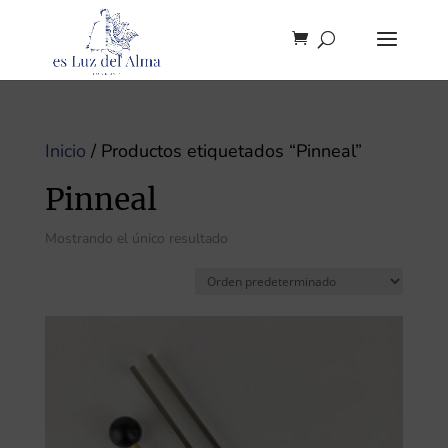
Inicio
/ Productos etiquetados “Pinneal”
Pinneal
Mostrando el único resultado