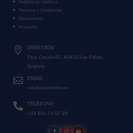
Pedidos por teléfono
Términos y Condiciones
Devoluciones
Mi cuenta
DIRECCIÓN

Ctra. Coruña 67, 40410 San Rafael,
Segovia
EMAIL

asila@esluzdelalma.es
TELÉFONO

+34 651 74 57 95