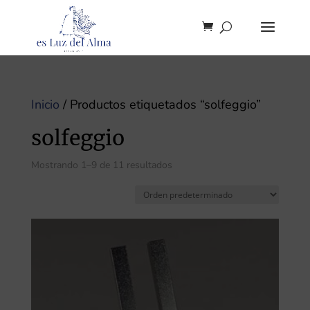
Inicio
/ Productos etiquetados “solfeggio”
solfeggio
Mostrando 1–9 de 11 resultados