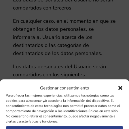
compartidos con terceros.
En cualquier caso, en el momento en que se
obtengan los datos personales, se
informará al Usuario acerca de los
destinatarios o las categorías de
destinatarios de los datos personales.
Los datos personales del Usuario serán
compartidos con los siguientes
destinatarios o categorías de destinatarios:
Gestionar consentimiento
Esta web está alojada en clouding.io y se
Para ofrecer las mejores experiencias, utilizamos tecnologías como las
cookies para almacenar y/o acceder a la información del dispositivo. El
puede consultar su política de privacidad en
consentimiento de estas tecnologías nos permitirá procesar datos como el
este elnace:
comportamiento de navegación o las identificaciones únicas en este sitio.
No consentir o retirar el consentimiento, puede afectar negativamente a
https://help.clouding.io/hc/es/articles/36001
ciertas características y funciones.
1091939-Pol%C3%ADticas-de-uso-y-