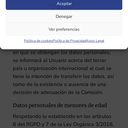
Aceptar
condiciones-de-contrataci%C3%B3n
Denegar
En caso de que el Responsable del
tratamiento tenga la intención de transferir
Ver preferencias
datos personales a un tercer país u
Política de cookies
Política de Privacidad
Aviso Legal
organización internacional, en el momento
en que se obtengan los datos personales,
se informará al Usuario acerca del tercer
país u organización internacional al cual se
tiene la intención de transferir los datos, así
como de la existencia o ausencia de una
decisión de adecuación de la Comisión.
Datos personales de menores de edad
Respetando lo establecido en los artículos
8 del RGPD y 7 de la Ley Orgánica 3/2018,