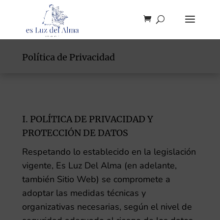
Política de Privacidad
I. POLÍTICA DE PRIVACIDAD Y
PROTECCIÓN DE DATOS
Respetando lo establecido en la legislación
vigente,
Es Luz Del Alma
(en adelante,
también Sitio Web) se compromete a
adoptar las medidas técnicas y
organizativas necesarias, según el nivel de