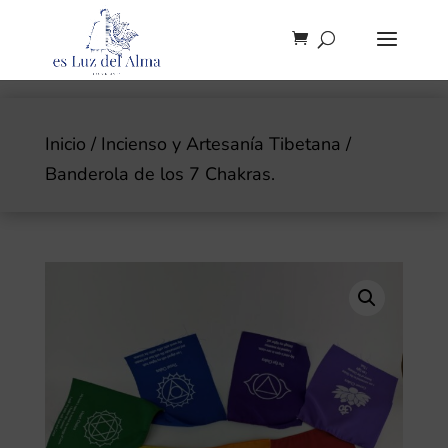
Inicio
/
Incienso y Artesanía Tibetana
/
Banderola de los 7 Chakras.