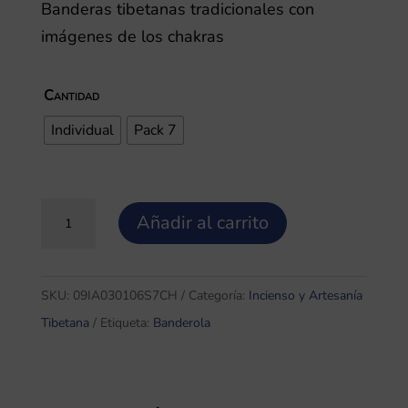
precios:
Banderas tibetanas tradicionales con
desde
imágenes de los chakras
9,00 €
hasta
Cantidad
40,00 €
Individual
Pack 7
Banderola
Añadir al carrito
de
los
7
SKU:
09IA030106S7CH
Categoría:
Incienso y Artesanía
Chakras.
Tibetana
Etiqueta:
Banderola
cantidad