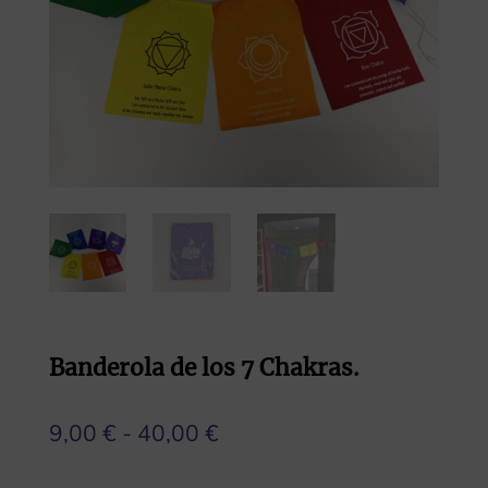
Banderola de los 7 Chakras.
Rango
9,00
€
-
40,00
€
de