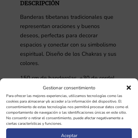
DESCRIPCIÓN
Banderas tibetanas tradicionales que
representan oraciones y buenos
deseos, perfectas para decorar
espacios y conectar con su simbolismo
espiritual. Diseño de los Chakras y sus
colores.
150 cm de banderolas. +30 de cordel.
Gestionar consentimiento
Individual 26X21
Para ofrecer las mejores experiencias, utilizamos tecnologías como las
cookies para almacenar y/o acceder a la información del dispositivo. El
consentimiento de estas tecnologías nos permitirá procesar datos como el
INFORMACIÓN ADICIONAL
comportamiento de navegación o las identificaciones únicas en este sitio.
No consentir o retirar el consentimiento, puede afectar negativamente a
ciertas características y funciones.
Aceptar