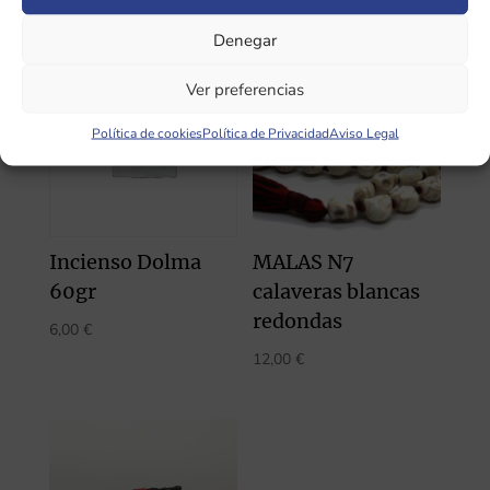
Productos relacionados
Denegar
Ver preferencias
Política de cookies
Política de Privacidad
Aviso Legal
Incienso Dolma
MALAS N7
60gr
calaveras blancas
redondas
6,00
€
12,00
€