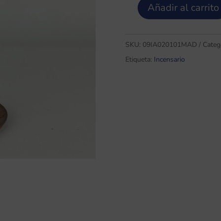
Añadir al carrito
Incensario
de
Madera
SKU:
09IA020101MAD
Categ
cantidad
Etiqueta:
Incensario