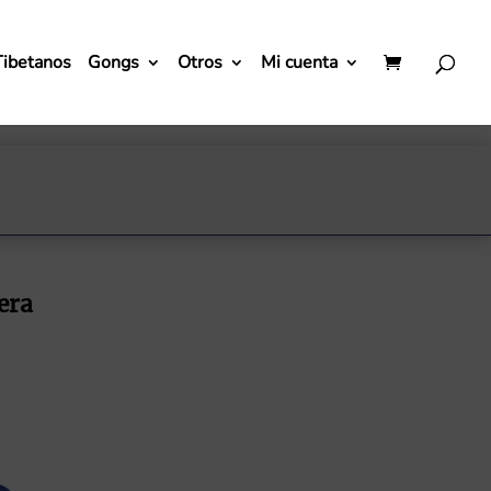
Tibetanos
Gongs
Otros
Mi cuenta
era