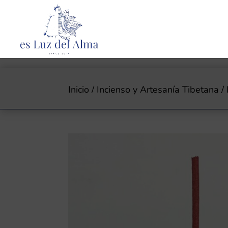
Inicio
/
Incienso y Artesanía Tibetana
/