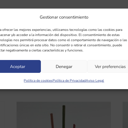
Gestionar consentimiento
a ofrecer las mejores experiencias, utilizamos tecnologías como las cookies para
acenar y/o acceder a la información del dispositivo. El consentimiento de estas
nologías nos permitirá procesar datos como el comportamiento de navegación o las
ntificaciones únicas en este sitio. No consentir o retirar el consentimiento, puede
ensos con estilo y seguridad. Madera: Diseño simple y f
ctar negativamente a ciertas características y funciones.
Aceptar
Denegar
Ver preferencias
Política de cookies
Política de Privacidad
Aviso Legal