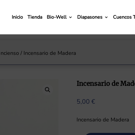
Inicio
Tienda
Bio-Well
Diapasones
Cuencos 
Incienso
/ Incensario de Madera
Incensario de Mad
5,00
€
Incensario de Madera