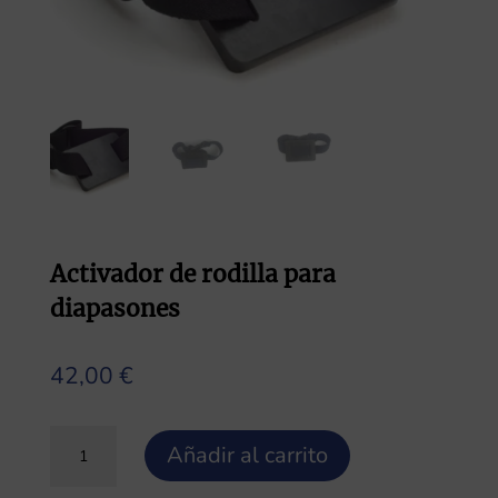
Activador de rodilla para
diapasones
42,00
€
Activador
Añadir al carrito
de