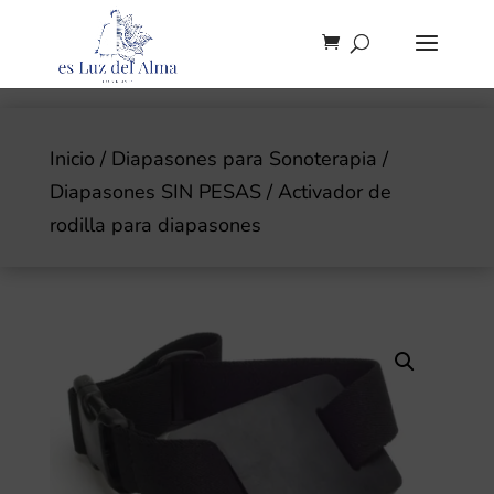
Inicio
/
Diapasones para Sonoterapia
/
Diapasones SIN PESAS
/ Activador de
rodilla para diapasones