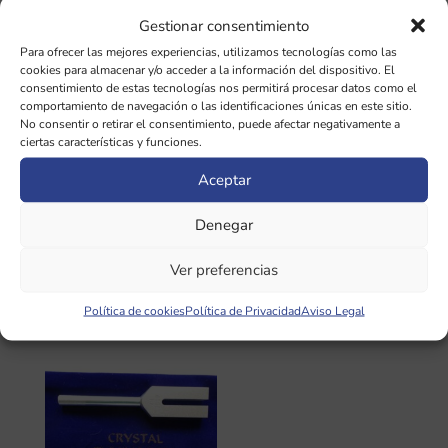
¡Oferta!
Gestionar consentimiento
Para ofrecer las mejores experiencias, utilizamos tecnologías como las
cookies para almacenar y/o acceder a la información del dispositivo. El
consentimiento de estas tecnologías nos permitirá procesar datos como el
comportamiento de navegación o las identificaciones únicas en este sitio.
No consentir o retirar el consentimiento, puede afectar negativamente a
ciertas características y funciones.
Set de 7
Diapasón OM
Aceptar
Diapasones para
Chakra CORAZÓN /
Chakras CON pesas
Año de la TIERRA
Denegar
de COLORES
136,10Hz SIN pesas
Ver preferencias
El
El
260,00
€
157,00
€
32,00
€
precio
precio
Política de cookies
Política de Privacidad
Aviso Legal
original
actual
era:
es:
260,00 €.
157,00 €.