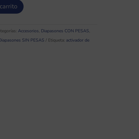
0 €.
carrito
tegorías:
Accesorios
,
Diapasones CON PESAS
,
Diapasones SIN PESAS
Etiqueta:
activador de