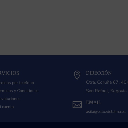
RVICIOS
DIRECCIÓN

Ctra. Coruña 67, 4
edidos por teléfono
San Rafael, Segovia
érminos y Condiciones
evoluciones
EMAIL

i cuenta
asila@esluzdelalma.es