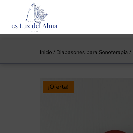
Inicio
/
Diapasones para Sonoterapia
/
¡Oferta!