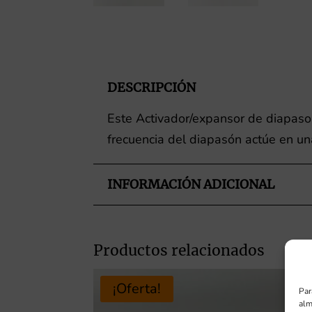
DESCRIPCIÓN
Este Activador/expansor de diapas
frecuencia del diapasón actúe en u
INFORMACIÓN ADICIONAL
Productos relacionados
¡Oferta!
Par
alm