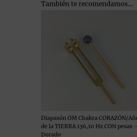
260,00 €.
157,00 €.
También te recomendamos…
Diapasón OM Chakra CORAZÓN/Añ
de la TIERRA 136,10 Hz CON pesas 
Dorado