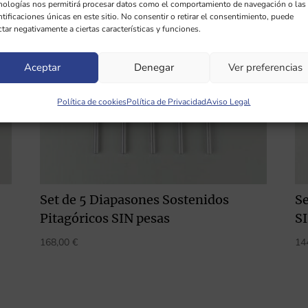
nologías nos permitirá procesar datos como el comportamiento de navegación o las
ntificaciones únicas en este sitio. No consentir o retirar el consentimiento, puede
ctar negativamente a ciertas características y funciones.
Aceptar
Denegar
Ver preferencias
Política de cookies
Política de Privacidad
Aviso Legal
Set de 5 Diapasones Sostenidos
S
Pitagóricos SIN pesas
S
168,00
€
14