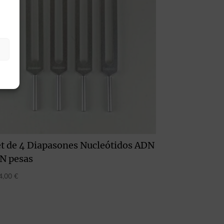
et de 4 Diapasones Nucleótidos ADN
IN pesas
4,00
€