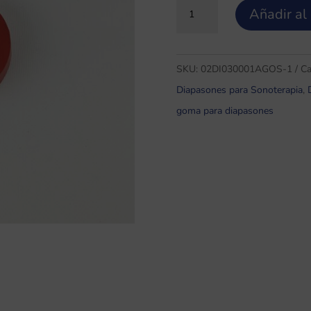
16,00 €.
14,0
Activador/expansor
Añadir al 
de
diapasones
con
SKU:
02DI030001AGOS-1
Ca
agujero
Diapasones para Sonoterapia
,
cantidad
goma para diapasones