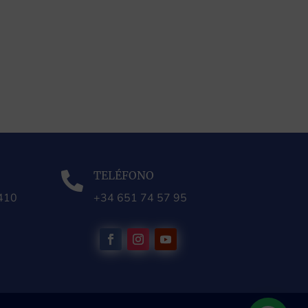
TELÉFONO

0410
+34 651 74 57 95