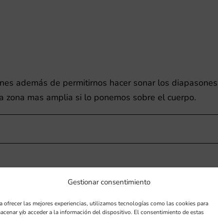
ones además de permitirnos hacer sonar los diapasone
na zona mas amplia si lo ponemos sobre el cuerpo.
Gestionar consentimiento
a ofrecer las mejores experiencias, utilizamos tecnologías como las cookies para
acenar y/o acceder a la información del dispositivo. El consentimiento de estas