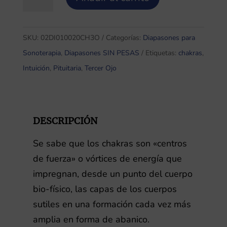
Chakra
TERCER
OJO
SKU:
02DI010020CH3O
Categorías:
Diapasones para
/
Sonoterapia
,
Diapasones SIN PESAS
Etiquetas:
chakras
,
VENUS
Intuición
,
Pituitaria
,
Tercer Ojo
221,23Hz
SIN
pesas
DESCRIPCIÓN
cantidad
Se sabe que los chakras son «centros
de fuerza» o vórtices de energía que
impregnan, desde un punto del cuerpo
bio-físico, las capas de los cuerpos
sutiles en una formación cada vez más
amplia en forma de abanico.