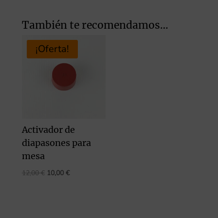
También te recomendamos…
¡Oferta!
Activador de
diapasones para
mesa
El
El
12,00
€
10,00
€
precio
precio
original
actual
era:
es: