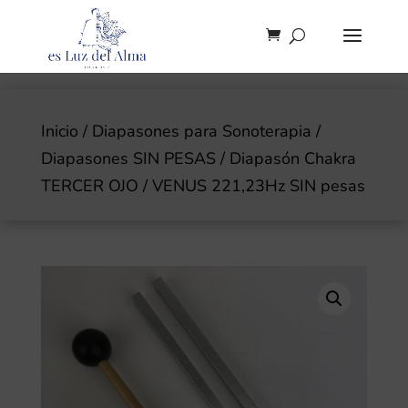
Inicio
/
Diapasones para Sonoterapia
/
Diapasones SIN PESAS
/ Diapasón Chakra
TERCER OJO / VENUS 221,23Hz SIN pesas