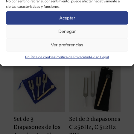
No consentir o retirar el consentimiento, puede afectar negativamente a
musicólogo Hans Cousto.
ciertas características y funciones.
Aceptar
INFORMACIÓN ADICIONAL
Denegar
Ver preferencias
Productos relacionados
Política de cookies
Política de Privacidad
Aviso Legal
Set de 3
Set de 2 diapasones
Diapasones de los
C 256Hz, C 512Hz