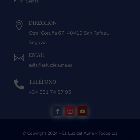
Mi cuenta
DIRECCIÓN

Ctra. Coruña 67, 40410 San Rafael,
Segovia
EMAIL

asila@esluzdelalma.es
TELÉFONO

+34 651 74 57 95
© Copyright 2024 – Es Luz del Alma – Todos los