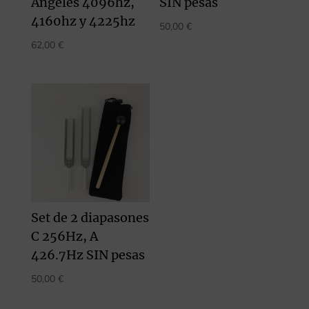
Angeles 4096hz,
SIN pesas
4160hz y 4225hz
50,00
€
62,00
€
Set de 2 diapasones
C 256Hz, A
426.7Hz SIN pesas
50,00
€