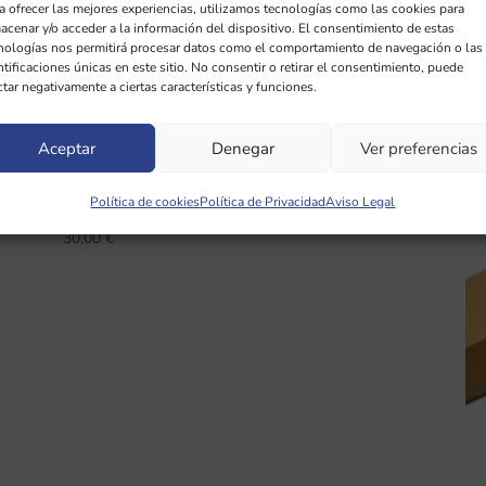
a ofrecer las mejores experiencias, utilizamos tecnologías como las cookies para
acenar y/o acceder a la información del dispositivo. El consentimiento de estas
nologías nos permitirá procesar datos como el comportamiento de navegación o las
ntificaciones únicas en este sitio. No consentir o retirar el consentimiento, puede
ctar negativamente a ciertas características y funciones.
Aceptar
Denegar
Ver preferencias
Armonizador Energético de Júpiter
Política de cookies
Política de Privacidad
Aviso Legal
30,00
€