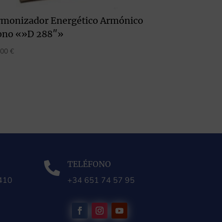
rmonizador Energético Armónico
ono «»D 288″»
,00
€
TELÉFONO

0410
+34 651 74 57 95