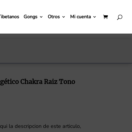
Tibetanos
Gongs
Otros
Mi cuenta
»
gético Chakra Raiz Tono
ui la descripcion de este articulo,