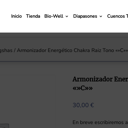
Inicio
Tienda
Bio-Well
Diapasones
Cuencos 
gshas
/ Armonizador Energético Chakra Raiz Tono «»C»
Armonizador Ener
«»C»»
30,00
€
En breve escribiremos aq