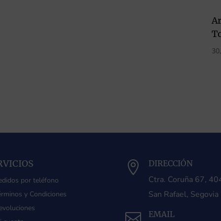
A
T
30
RVICIOS
DIRECCIÓN

Ctra. Coruña 67, 4
edidos por teléfono
San Rafael, Segovia
érminos y Condiciones
evoluciones
EMAIL
