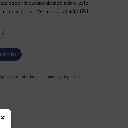
itas saber cualquier detalle sobre este
mar o escribir un Whatsapp al +34 651
ión.
carrito
egoría:
Armonizadores, campanas y tingshas