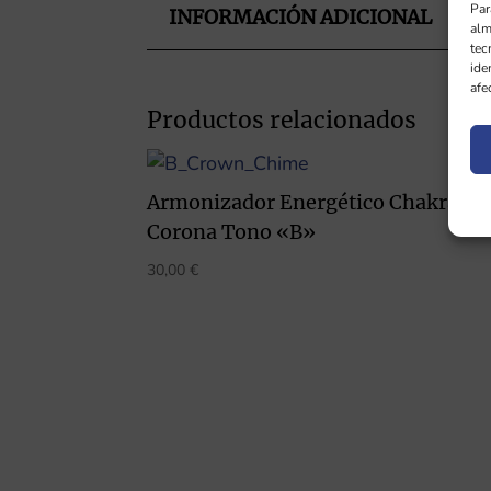
Par
INFORMACIÓN ADICIONAL
alm
tec
ide
afe
Productos relacionados
Armonizador Energético Chakra
Corona Tono «B»
30,00
€