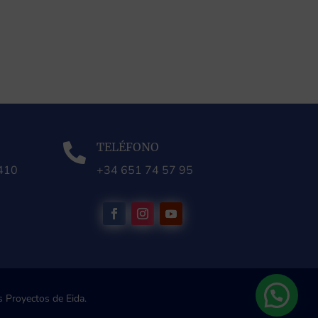
TELÉFONO

0410
+34 651 74 57 95
 Proyectos de Eida.