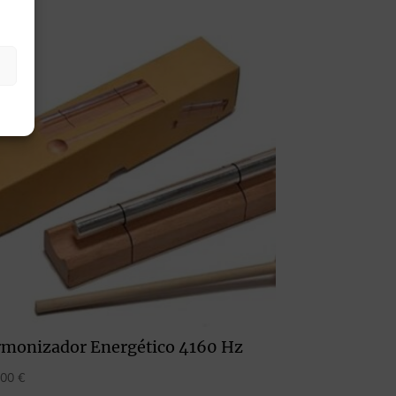
rmonizador Energético 4160 Hz
,00
€