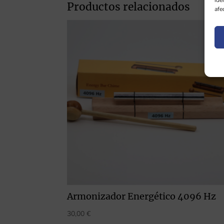
ide
Productos relacionados
afe
Armonizador Energético 4096 Hz
30,00
€