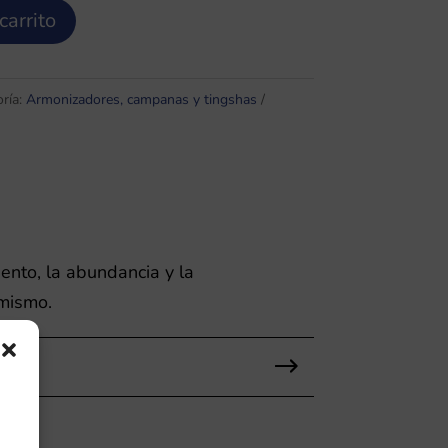
carrito
ría:
Armonizadores, campanas y tingshas
ento, la abundancia y la
imismo.