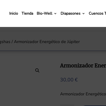
Inicio
Tienda
Bio-Well
Diapasones
Cuencos 
gshas
/ Armonizador Energético de Júpiter
Armonizador Energ
30,00
€
Armonizador Energético 