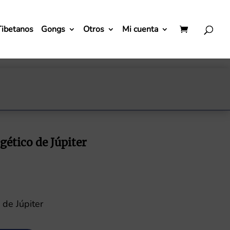
Tibetanos
Gongs
Otros
Mi cuenta
ético de Júpiter
de Júpiter