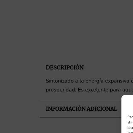
DESCRIPCIÓN
Sintonizado a la energía expansiva d
prosperidad. Es excelente para aque
INFORMACIÓN ADICIONAL
Par
alm
tec