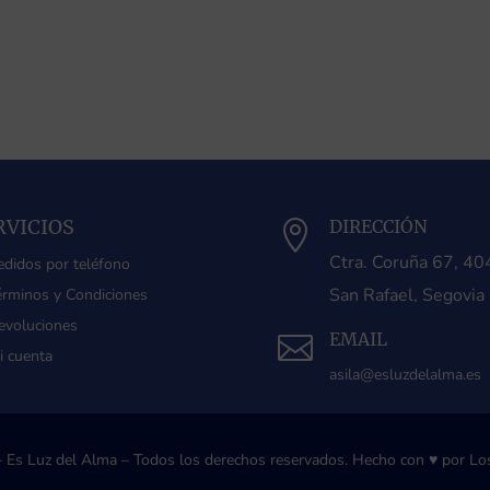
RVICIOS
DIRECCIÓN

Ctra. Coruña 67, 4
edidos por teléfono
San Rafael, Segovia
érminos y Condiciones
evoluciones
EMAIL

i cuenta
asila@esluzdelalma.es
 Es Luz del Alma – Todos los derechos reservados.
Hecho con ♥ por Los